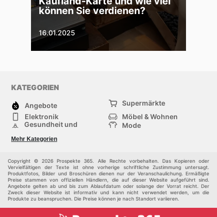
Kaufland-Karte und wie viel
können Sie verdienen?
16.01.2025
KATEGORIEN
Supermärkte
Angebote
Elektronik
Möbel & Wohnen
Gesundheit und
Mode
Schönheit
Sportartikel und
Baumarkt
Mehr Kategorien
Sportbekleidung
Baby und Kind
Haustiere
Einkaufzentren
Andere
Copyright © 2026 Prospekte 365. Alle Rechte vorbehalten. Das Kopieren oder
Vervielfältigen der Texte ist ohne vorherige schriftliche Zustimmung untersagt.
Produktfotos, Bilder und Broschüren dienen nur der Veranschaulichung. Ermäßigte
Preise stammen von offiziellen Händlern, die auf dieser Website aufgeführt sind.
Angebote gelten ab und bis zum Ablaufdatum oder solange der Vorrat reicht. Der
Zweck dieser Website ist informativ und kann nicht verwendet werden, um die
Produkte zu beanspruchen. Die Preise können je nach Standort variieren.