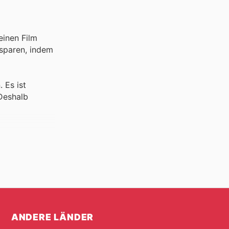
einen Film
 Es ist
 Deshalb
en eine große
 machen und
Ihrer Familie
ANDERE LÄNDER
alten werden.