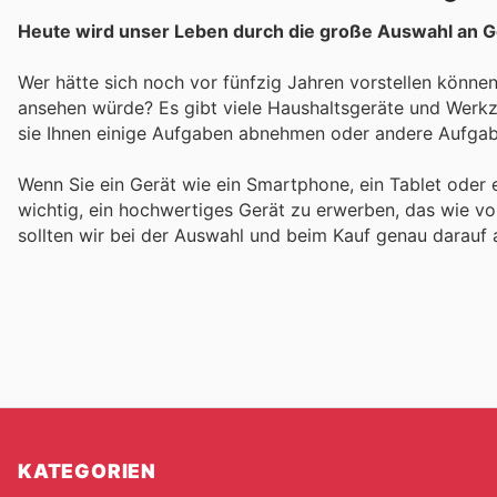
Heute wird unser Leben durch die große Auswahl an Ge
Wer hätte sich noch vor fünfzig Jahren vorstellen könn
ansehen würde? Es gibt viele Haushaltsgeräte und Werkzeuge, die Ihnen langfristig helfen können, Geld und Zeit zu sparen, indem
sie Ihnen einige Aufgaben abnehmen oder andere Aufgab
Wenn Sie ein Gerät wie ein Smartphone, ein Tablet oder ein
wichtig, ein hochwertiges Gerät zu erwerben, das wie vo
sollten wir bei der Auswahl und beim Kauf genau darauf 
Bessere Produkte sind in der Regel auch teurer, so da
Auswahl an Rabatten und Produktkatalogen, mit denen 
Haushaltsgeräte in Deutschland entdecken können.
Sie können von aktuellen Aktionen, Prämienprogrammen 
sicherzustellen, dass Sie genau das kaufen können, was S
Haushaltsgeräte können Ihre Gesundheit und Ihr geistiges 
KATEGORIEN
oder mit anderen Dingen verbringen können. Mit Geräten