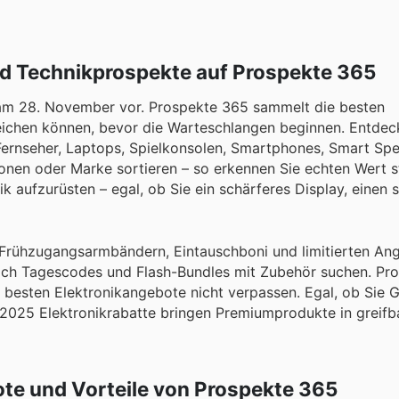
nd Technikprospekte auf Prospekte 365
5 am 28. November vor. Prospekte 365 sammelt die besten
leichen können, bevor die Warteschlangen beginnen. Entdec
Fernseher, Laptops, Spielkonsolen, Smartphones, Smart Sp
ionen oder Marke sortieren – so erkennen Sie echten Wert s
ik aufzurüsten – egal, ob Sie ein schärferes Display, einen 
t Frühzugangsarmbändern, Eintauschboni und limitierten An
 nach Tagescodes und Flash-Bundles mit Zubehör suchen. Pr
die besten Elektronikangebote nicht verpassen. Egal, ob Sie
 2025 Elektronikrabatte bringen Premiumprodukte in greifb
ote und Vorteile von Prospekte 365