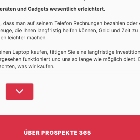
räten und Gadgets wesentlich erleichtert.
en, dass man auf seinem Telefon Rechnungen bezahlen oder 
en leichter machen.
en Laptop kaufen, tätigen Sie eine langfristige Investition.
rgesehen funktioniert und uns so lange wie möglich dient.
achten, was wir kaufen.
ss jede Gelegenheit zum Sparen willkommen ist. Wir biet
Sie die besten Einkaufsmöglichkeiten für
Elektronik
und
und mehr profitieren, um das Beste aus jedem Einkauf zu
ie zu einem niedrigeren Preis wollen.
Wohlbefinden fördern. Sie ersparen Ihnen Zeit, die Sie mit 
ÜBER PROSPEKTE 365
 können Sie Ihre Arbeit verbessern und stundenlang unterh