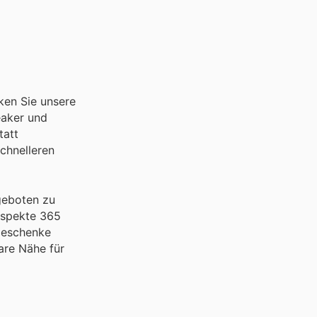
ken Sie unsere
eaker und
tatt
schnelleren
geboten zu
ospekte 365
 Geschenke
are Nähe für