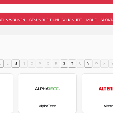
EL & WOHNEN
GESUNDHEIT UND SCHÖNHEIT
MODE
SPORT
K
L
M
N
O
P
Q
R
S
T
U
V
W
X
AlphaTecc
Alter