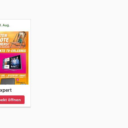
1. Aug.
xpert
ekt öffnen