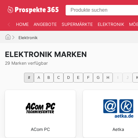
HOME
ANGEBOTE
SUPERMÄRKTE
ELEKTRONIK
MÖB
Elektronik
ELEKTRONIK MARKEN
29 Marken verfügbar
#
A
B
C
D
E
F
G
H
I
J
ACom PC
Aetka