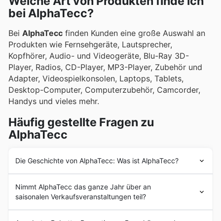
Welche Art von Produkten finde ich
Sonderaktionen zu finden sind.
bei AlphaTecc?
Bei
AlphaTecc
finden Kunden eine große Auswahl an
Produkten wie Fernsehgeräte, Lautsprecher,
Kopfhörer, Audio- und Videogeräte, Blu-Ray 3D-
Player, Radios, CD-Player, MP3-Player, Zubehör und
Adapter, Videospielkonsolen, Laptops, Tablets,
Desktop-Computer, Computerzubehör, Camcorder,
Handys und vieles mehr.
Häufig gestellte Fragen zu
AlphaTecc
Die Geschichte von AlphaTecc: Was ist AlphaTecc?
Die Geschichte von
AlphaTecc
begann 1994 mit der
Nimmt AlphaTecc das ganze Jahr über an
Gründung des Unternehmens und der Eröffnung der
saisonalen Verkaufsveranstaltungen teil?
ersten Filiale in Losheim, Deutschland.
AlphaTecc
gehört zur Globus Gruppe. Seit den Anfängen hat
Ja, AlphaTecc nimmt aktiv an zahlreichen saisonalen
AlphaTecc
das Ziel, seine Kunden mit einer großen