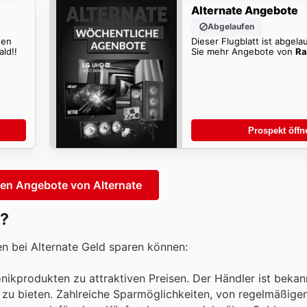
Alternate Angebote
Abgelaufen
den
Dieser Flugblatt ist abgela
ld!!
Sie mehr Angebote von
Ra
Prospekt öffn
ten Angebote von Alternate
e?
en bei Alternate Geld sparen können:
onikprodukten zu attraktiven Preisen. Der Händler ist bekan
s zu bieten. Zahlreiche Sparmöglichkeiten, von regelmäßige