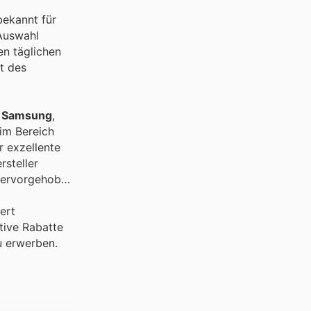
bekannt für
 Auswahl
en täglichen
ät des
e
Samsung
,
 im Bereich
r exzellente
rsteller
 hervorgehoben
ert
tive Rabatte
u erwerben.