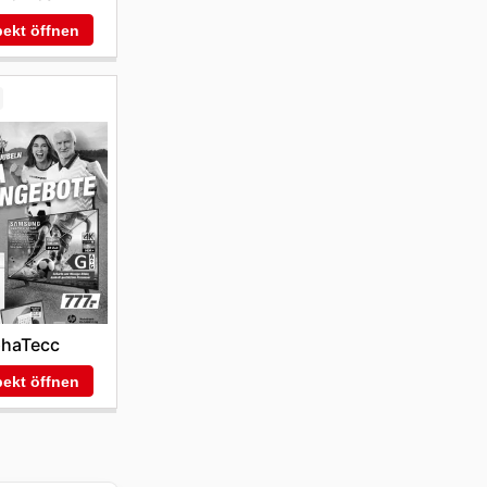
ekt öffnen
phaTecc
ekt öffnen