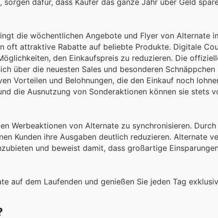
, sorgen dafür, dass Käufer das ganze Jahr über Geld spar
ingt die wöchentlichen Angebote und Flyer von Alternate 
n oft attraktive Rabatte auf beliebte Produkte. Digitale C
öglichkeiten, den Einkaufspreis zu reduzieren. Die offiziel
m sich über die neuesten Sales und besonderen Schnäppchen
siven Vorteilen und Belohnungen, die den Einkauf noch lohn
und die Ausnutzung von Sonderaktionen können sie stets v
len Werbeaktionen von Alternate zu synchronisieren. Durch
n Kunden ihre Ausgaben deutlich reduzieren. Alternate ver
anzubieten und beweist damit, dass großartige Einsparungen
ate auf dem Laufenden und genießen Sie jeden Tag exklusiv
?