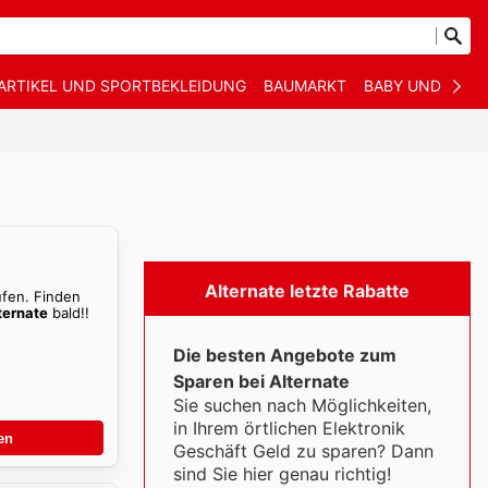
ARTIKEL UND SPORTBEKLEIDUNG
BAUMARKT
BABY UND KIND
Alternate letzte Rabatte
ufen. Finden
ternate
bald!!
Die besten Angebote zum
Sparen bei Alternate
Sie suchen nach Möglichkeiten,
in Ihrem örtlichen Elektronik
en
Geschäft Geld zu sparen? Dann
sind Sie hier genau richtig!