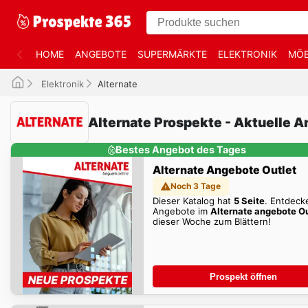
HOME
ANGEBOTE
SUPERMÄRKTE
ELEKTRONIK
MÖB
Elektronik
Alternate
Alternate Prospekte - Aktuelle 
Bestes Angebot des Tages
Alternate Angebote Outlet
Noch 3 Tage
Dieser Katalog hat
5 Seite
. Entdeck
Angebote im
Alternate angebote Ou
dieser Woche zum Blättern!
Prospekt öffnen