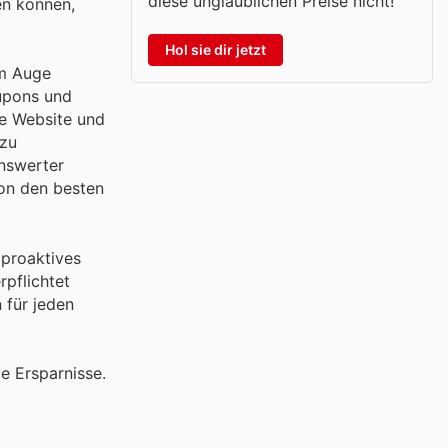
diese unglaublichen Preise nicht!
en können,
Hol sie dir jetzt
im Auge
oupons und
le Website und
 zu
enswerter
on den besten
 proaktives
pflichtet
 für jeden
e Ersparnisse.