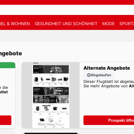
EL & WOHNEN
GESUNDHEIT UND SCHÖNHEIT
MODE
SPORT
Angebote
Alternate Angebote
Abgelaufen
Dieser Flugblatt ist abgela
Sie mehr Angebote von
Al
e die
tlet
Prospekt öffn