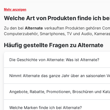
Mehr anzeigen
Welche Art von Produkten finde ich be
Zu den bei
Alternate
verkauften Produkten gehören Comp
Computerzubehör, Smartphones, TV und Audio, Kameras,
Häufig gestellte Fragen zu Alternate
Die Geschichte von Alternate: Was ist Alternate?
Alternate
begann 1992 als kleines Unternehmen und erl
Nimmt Alternate das ganze Jahr über an saisonalen Ve
gutes Gespür für neue Trends und das Wagnis im Jahr 
Produkte im Internet verkaufte, wurde das Unternehm
Ja, Alternate nimmt das ganze Jahr über an zahlreiche
Internet.
Angebote, Rabatte, Promotionen, Broschüren und Kata
Frühlingsangeboten
und
Sommeraktionen
bis hin z
Am Anfang war das Hauptgeschäft des Unternehmens
Winterangeboten
, einschließlich
Christmas
und
New
erfolgten per Telefon und Fax, und die Werbung wurd
Alternate
ist ein deutscher Online-Shop, der sich auf
Preisnachlässe. Darüber hinaus sollten Sie Angebote
Commodore 1994 zahlungsunfähig wurde und Atari den
Welche Marken finde ich bei Alternate?
ist führend in den Branchen IT, Unterhaltungselektron