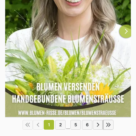
1
2
5
6
...