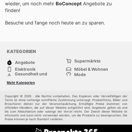
wieder, um noch mehr
BoConcept
Angebote zu
finden!
Besuche
und fange noch heute an zu sparen.
KATEGORIEN
Supermärkte
Angebote
Elektronik
Möbel & Wohnen
Gesundheit und
Mode
Schönheit
Sportartikel und
Baumarkt
Mehr Kategorien
Sportbekleidung
Baby und Kind
Haustiere
Einkaufzentren
Andere
Copyright © 2026 . Alle Rechte vorbehalten. Das Kopieren oder Vervielfältigen der
Texte ist ohne vorherige schriftliche Zustimmung untersagt. Produktfotos, Bilder und
Broschüren dienen nur der Veranschaulichung. Ermäßigte Preise stammen von
offiziellen Händlern, die auf dieser Website aufgeführt sind. Angebote gelten ab und
bis zum Ablaufdatum oder solange der Vorrat reicht. Der Zweck dieser Website ist
informativ und kann nicht verwendet werden, um die Produkte zu beanspruchen. Die
Preise können je nach Standort variieren.