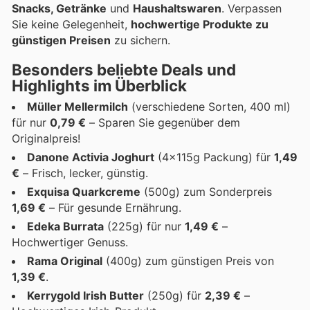
Snacks, Getränke
und
Haushaltswaren
. Verpassen
Sie keine Gelegenheit,
hochwertige Produkte zu
günstigen Preisen
zu sichern.
Besonders beliebte Deals und
Highlights im Überblick
Müller Mellermilch
(verschiedene Sorten, 400 ml)
für nur
0,79 €
– Sparen Sie gegenüber dem
Originalpreis!
Danone Activia Joghurt
(4x115g Packung) für
1,49
€
– Frisch, lecker, günstig.
Exquisa Quarkcreme
(500g) zum Sonderpreis
1,69 €
– Für gesunde Ernährung.
Edeka Burrata
(225g) für nur
1,49 €
–
Hochwertiger Genuss.
Rama Original
(400g) zum günstigen Preis von
1,39 €
.
Kerrygold Irish Butter
(250g) für
2,39 €
–