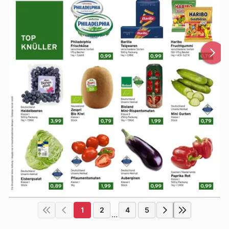
1
2
4
5
...