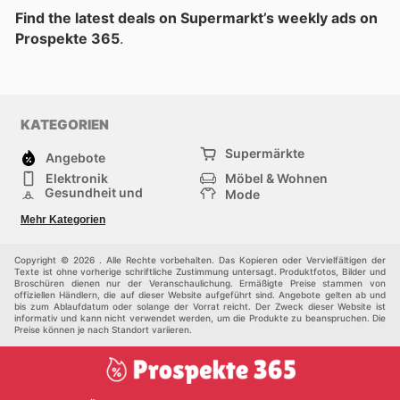
Find the latest deals on Supermarkt’s weekly ads on
Prospekte 365
.
KATEGORIEN
Supermärkte
Angebote
Elektronik
Möbel & Wohnen
Gesundheit und
Mode
Schönheit
Sportartikel und
Baumarkt
Mehr Kategorien
Sportbekleidung
Baby und Kind
Haustiere
Einkaufzentren
Andere
Copyright © 2026 . Alle Rechte vorbehalten. Das Kopieren oder Vervielfältigen der
Texte ist ohne vorherige schriftliche Zustimmung untersagt. Produktfotos, Bilder und
Broschüren dienen nur der Veranschaulichung. Ermäßigte Preise stammen von
offiziellen Händlern, die auf dieser Website aufgeführt sind. Angebote gelten ab und
bis zum Ablaufdatum oder solange der Vorrat reicht. Der Zweck dieser Website ist
informativ und kann nicht verwendet werden, um die Produkte zu beanspruchen. Die
Preise können je nach Standort variieren.