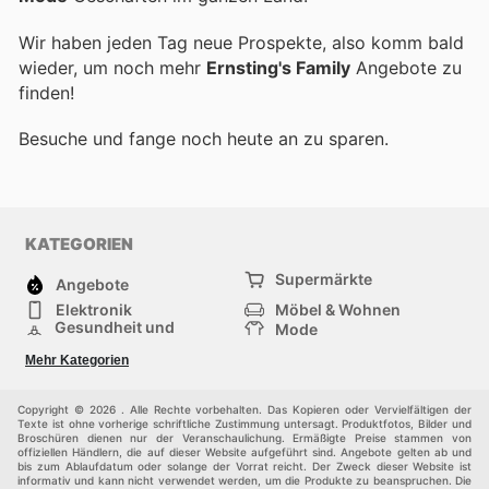
Wir haben jeden Tag neue Prospekte, also komm bald
wieder, um noch mehr
Ernsting's Family
Angebote zu
finden!
Besuche
und fange noch heute an zu sparen.
KATEGORIEN
Supermärkte
Angebote
Elektronik
Möbel & Wohnen
Gesundheit und
Mode
Schönheit
Sportartikel und
Baumarkt
Mehr Kategorien
Sportbekleidung
Baby und Kind
Haustiere
Einkaufzentren
Andere
Copyright © 2026 . Alle Rechte vorbehalten. Das Kopieren oder Vervielfältigen der
Texte ist ohne vorherige schriftliche Zustimmung untersagt. Produktfotos, Bilder und
Broschüren dienen nur der Veranschaulichung. Ermäßigte Preise stammen von
offiziellen Händlern, die auf dieser Website aufgeführt sind. Angebote gelten ab und
bis zum Ablaufdatum oder solange der Vorrat reicht. Der Zweck dieser Website ist
informativ und kann nicht verwendet werden, um die Produkte zu beanspruchen. Die