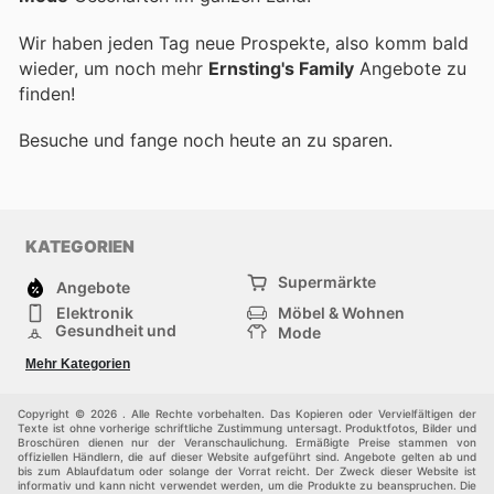
Wir haben jeden Tag neue Prospekte, also komm bald
wieder, um noch mehr
Ernsting's Family
Angebote zu
finden!
Besuche
und fange noch heute an zu sparen.
KATEGORIEN
Supermärkte
Angebote
Elektronik
Möbel & Wohnen
Gesundheit und
Mode
Schönheit
Sportartikel und
Baumarkt
Mehr Kategorien
Sportbekleidung
Baby und Kind
Haustiere
Einkaufzentren
Andere
Copyright © 2026 . Alle Rechte vorbehalten. Das Kopieren oder Vervielfältigen der
Texte ist ohne vorherige schriftliche Zustimmung untersagt. Produktfotos, Bilder und
Broschüren dienen nur der Veranschaulichung. Ermäßigte Preise stammen von
offiziellen Händlern, die auf dieser Website aufgeführt sind. Angebote gelten ab und
bis zum Ablaufdatum oder solange der Vorrat reicht. Der Zweck dieser Website ist
informativ und kann nicht verwendet werden, um die Produkte zu beanspruchen. Die