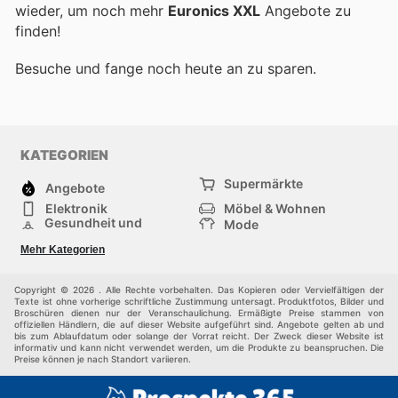
wieder, um noch mehr
Euronics XXL
Angebote zu
finden!
Besuche
und fange noch heute an zu sparen.
KATEGORIEN
Supermärkte
Angebote
Elektronik
Möbel & Wohnen
Gesundheit und
Mode
Schönheit
Sportartikel und
Baumarkt
Mehr Kategorien
Sportbekleidung
Baby und Kind
Haustiere
Einkaufzentren
Andere
Copyright © 2026 . Alle Rechte vorbehalten. Das Kopieren oder Vervielfältigen der
Texte ist ohne vorherige schriftliche Zustimmung untersagt. Produktfotos, Bilder und
Broschüren dienen nur der Veranschaulichung. Ermäßigte Preise stammen von
offiziellen Händlern, die auf dieser Website aufgeführt sind. Angebote gelten ab und
bis zum Ablaufdatum oder solange der Vorrat reicht. Der Zweck dieser Website ist
informativ und kann nicht verwendet werden, um die Produkte zu beanspruchen. Die
Preise können je nach Standort variieren.