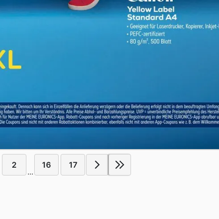
2
16
17
...