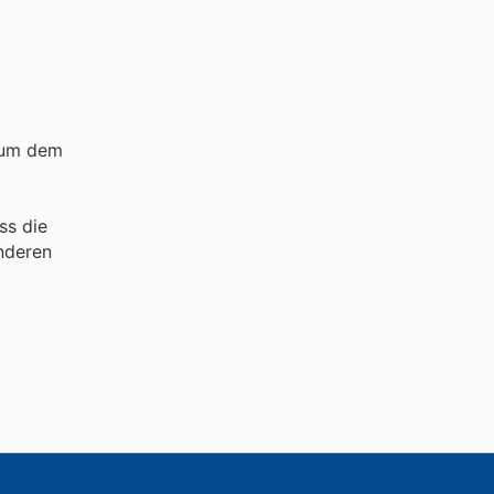
 um dem
ss die
nderen