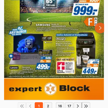
1
2
16
17