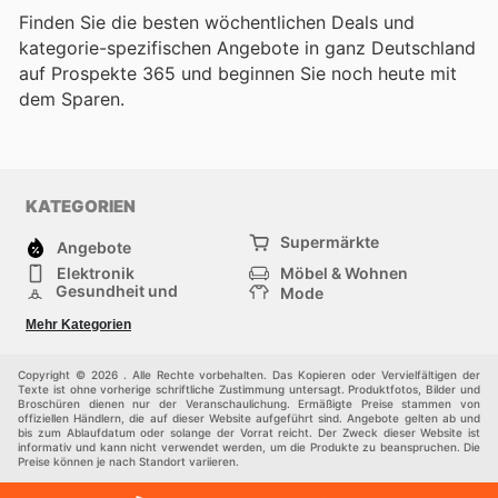
Finden Sie die besten wöchentlichen Deals und
kategorie-spezifischen Angebote in ganz Deutschland
auf Prospekte 365 und beginnen Sie noch heute mit
dem Sparen.
KATEGORIEN
Supermärkte
Angebote
Elektronik
Möbel & Wohnen
Gesundheit und
Mode
Schönheit
Sportartikel und
Baumarkt
Mehr Kategorien
Sportbekleidung
Baby und Kind
Haustiere
Einkaufzentren
Andere
Copyright © 2026 . Alle Rechte vorbehalten. Das Kopieren oder Vervielfältigen der
Texte ist ohne vorherige schriftliche Zustimmung untersagt. Produktfotos, Bilder und
Broschüren dienen nur der Veranschaulichung. Ermäßigte Preise stammen von
offiziellen Händlern, die auf dieser Website aufgeführt sind. Angebote gelten ab und
bis zum Ablaufdatum oder solange der Vorrat reicht. Der Zweck dieser Website ist
informativ und kann nicht verwendet werden, um die Produkte zu beanspruchen. Die
Preise können je nach Standort variieren.