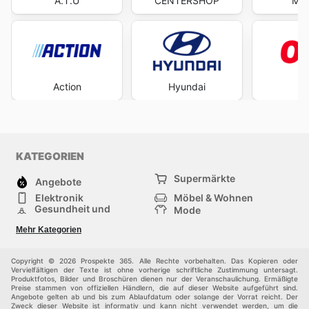
A.T.U
CENTERSHOP
Mäc
Action
Hyundai
O
KATEGORIEN
Supermärkte
Angebote
Elektronik
Möbel & Wohnen
Gesundheit und
Mode
Schönheit
Sportartikel und
Baumarkt
Mehr Kategorien
Sportbekleidung
Baby und Kind
Haustiere
Einkaufzentren
Andere
Copyright © 2026 Prospekte 365. Alle Rechte vorbehalten. Das Kopieren oder
Vervielfältigen der Texte ist ohne vorherige schriftliche Zustimmung untersagt.
Produktfotos, Bilder und Broschüren dienen nur der Veranschaulichung. Ermäßigte
Preise stammen von offiziellen Händlern, die auf dieser Website aufgeführt sind.
Angebote gelten ab und bis zum Ablaufdatum oder solange der Vorrat reicht. Der
Zweck dieser Website ist informativ und kann nicht verwendet werden, um die