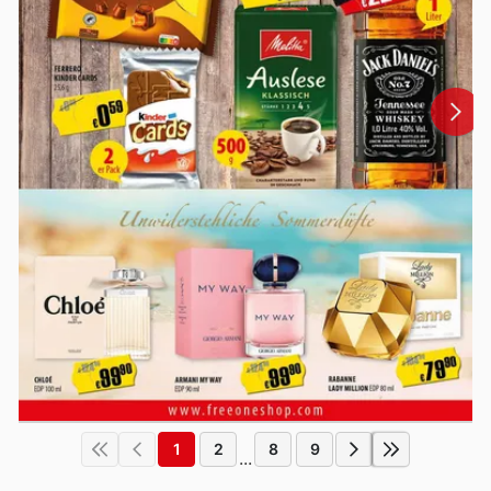
1
2
8
9
...