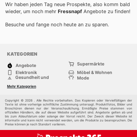
Wir haben jeden Tag neue Prospekte, also komm bald
wieder, um noch mehr
Fressnapf
Angebote zu finden!
Besuche
und fange noch heute an zu sparen.
KATEGORIEN
Supermärkte
Angebote
Elektronik
Möbel & Wohnen
Gesundheit und
Mode
Schönheit
Sportartikel und
Baumarkt
Mehr Kategorien
Sportbekleidung
Baby und Kind
Haustiere
Einkaufzentren
Andere
Copyright © 2026 . Alle Rechte vorbehalten. Das Kopieren oder Vervielfältigen der
Texte ist ohne vorherige schriftliche Zustimmung untersagt. Produktfotos, Bilder und
Broschüren dienen nur der Veranschaulichung. Ermäßigte Preise stammen von
offiziellen Händlern, die auf dieser Website aufgeführt sind. Angebote gelten ab und
bis zum Ablaufdatum oder solange der Vorrat reicht. Der Zweck dieser Website ist
informativ und kann nicht verwendet werden, um die Produkte zu beanspruchen. Die
Preise können je nach Standort variieren.