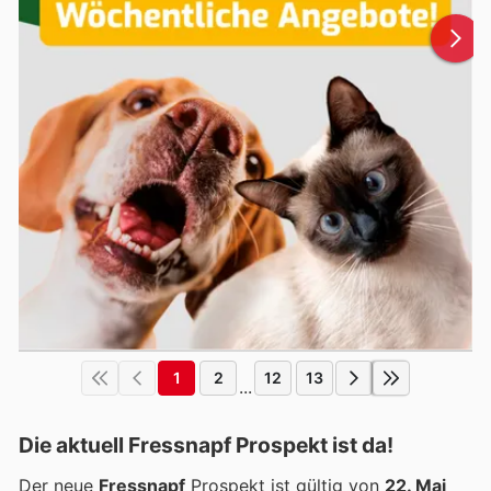
1
2
12
13
...
Die aktuell Fressnapf Prospekt ist da!
Der neue
Fressnapf
Prospekt ist gültig von
22. Mai