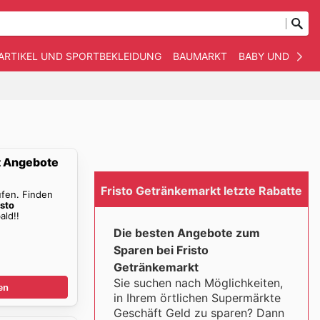
ARTIKEL UND SPORTBEKLEIDUNG
BAUMARKT
BABY UND KIND
t Angebote
Fristo Getränkemarkt letzte Rabatte
ufen. Finden
isto
ald!!
Die besten Angebote zum
Sparen bei Fristo
Getränkemarkt
Sie suchen nach Möglichkeiten,
en
in Ihrem örtlichen Supermärkte
Geschäft Geld zu sparen? Dann