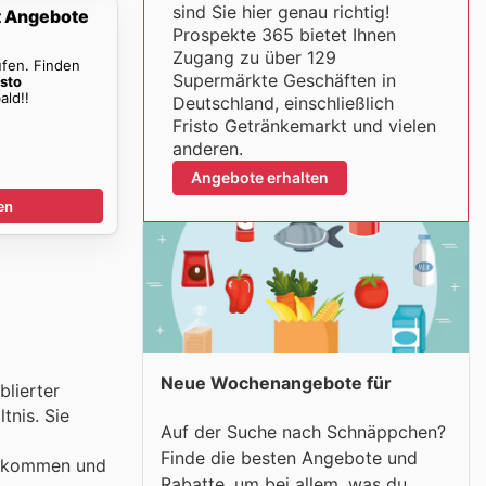
sind Sie hier genau richtig!
t Angebote
Prospekte 365 bietet Ihnen
Zugang zu über 129
ufen. Finden
Supermärkte Geschäften in
isto
ald!!
Deutschland, einschließlich
Fristo Getränkemarkt und vielen
anderen.
Angebote erhalten
en
Neue Wochenangebote für
blierter
tnis. Sie
Auf der Suche nach Schnäppchen?
Finde die besten Angebote und
en kommen und
Rabatte, um bei allem, was du