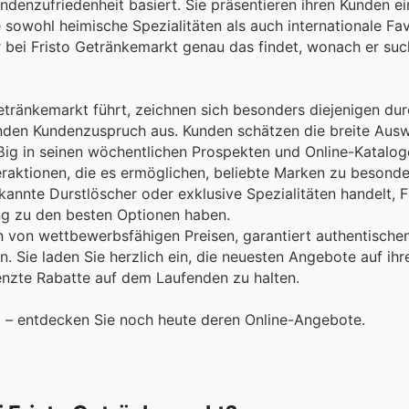
ndenzufriedenheit basiert. Sie präsentieren ihren Kunden ei
sowohl heimische Spezialitäten als auch internationale Fav
er bei Fristo Getränkemarkt genau das findet, wonach er suc
etränkemarkt führt, zeichnen sich besonders diejenigen dur
nden Kundenzuspruch aus. Kunden schätzen die breite Ausw
ig in seinen wöchentlichen Prospekten und Online-Katalog
raktionen, die es ermöglichen, beliebte Marken zu besonde
annte Durstlöscher oder exklusive Spezialitäten handelt, F
ng zu den besten Optionen haben.
n von wettbewerbsfähigen Preisen, garantiert authentische
Sie laden Sie herzlich ein, die neuesten Angebote auf ihr
nzte Rabatte auf dem Laufenden zu halten.
t – entdecken Sie noch heute deren Online-Angebote.