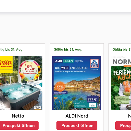
Ihren Einkauf noch lohnenswerter zu gestalten.
tränkemarkt
e geschlossen.
t
und registrieren Sie Ihr Konto bei
Fristo Getränkemarkt
.
ich über das Online-Kontaktformular in Verbindung setzen
tig bis 31. Aug.
Gültig bis 31. Aug.
Gültig bis 3
Netto
ALDI Nord
Prospekt öffnen
Prospekt öffnen
Prosp