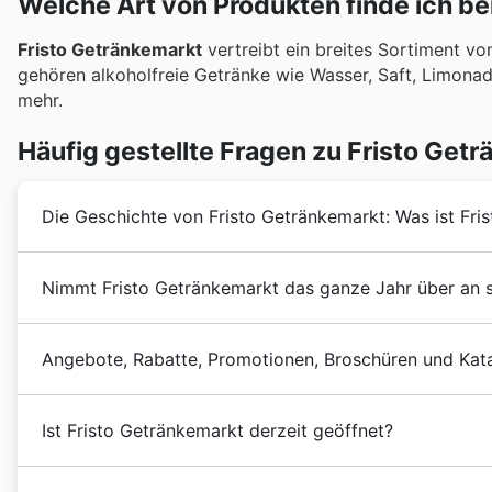
Welche Art von Produkten finde ich be
Fristo Getränkemarkt
vertreibt ein breites Sortiment v
gehören alkoholfreie Getränke wie Wasser, Saft, Limonad
mehr.
Häufig gestellte Fragen zu Fristo Get
Die Geschichte von Fristo Getränkemarkt: Was ist Fri
Das Unternehmen
Fristo Getränkemarkt
betreibt sei
Nimmt Fristo Getränkemarkt das ganze Jahr über an s
1970 mit der Eröffnung des ersten
Fristo Getränkema
deutschen Bundesländern und im österreichischen Tiro
Ja, Fristo Getränkemarkt nimmt das ganze Jahr über an
Angebote, Rabatte, Promotionen, Broschüren und Kata
Rabatte und Angebote. Auf unserer Website können Si
Broschüren durchstöbern, um keine Schnäppchen zu v
Fristo Getränkemarkt
ist eine kanadische
Getränkeha
Fristo spezielle
Frühlingsangebote
,
Sommeraktione
Ist Fristo Getränkemarkt derzeit geöffnet?
Land.
Weihnachten
und
Neujahr
, sowie bei besonderen An
Sie besondere Aktionen. Achten Sie auch auf Angebo
Einige der Verkaufsstellen von
Fristo Getränkemarkt