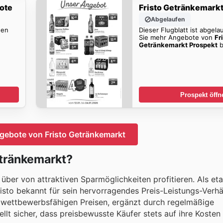
ote
Fristo Getränkemark
Abgelaufen
den
Dieser Flugblatt ist abgela
Sie mehr Angebote von
Fr
Getränkemarkt Prospekt
b
Prospekt öffn
gebote von Fristo Getränkemarkt
etränkemarkt?
ber von attraktiven Sparmöglichkeiten profitieren. Als eta
isto bekannt für sein hervorragendes Preis-Leistungs-Verhäl
u wettbewerbsfähigen Preisen, ergänzt durch regelmäßige
llt sicher, dass preisbewusste Käufer stets auf ihre Kost