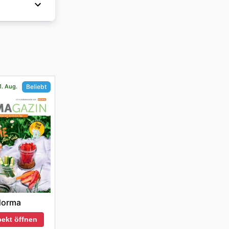
 Mit dem
.
1. Aug.
Beliebt
Norma
ekt öffnen