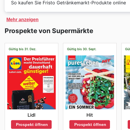
Erntedankfest
oder
Tag der Deutschen Einheit
, um 
So kaufen Sie Fristo Getränkemarkt-Produkte online
Uhr bis 20 Uhr geöffnet. Sonntags sind die
Fristo Ge
Stöbern Sie auf der Website von
Fristo Getränkemark
Mehr anzeigen
Kundenservice von
Fristo Getränkemarkt
können Sie s
Prospekte von Supermärkte
Gültig bis 31. Dez.
Gültig bis 30. Sept.
Gül
Lidl
Hit
Prospekt öffnen
Prospekt öffnen