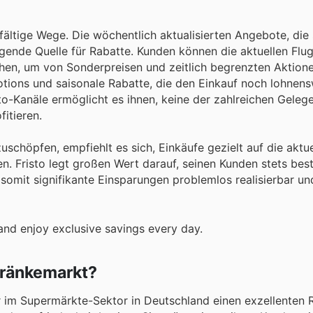
fältige Wege. Die wöchentlich aktualisierten Angebote, die
ragende Quelle für Rabatte. Kunden können die aktuellen Flu
sehen, um von Sonderpreisen und zeitlich begrenzten Aktion
motions und saisonale Rabatte, die den Einkauf noch lohnen
to-Kanäle ermöglicht es ihnen, keine der zahlreichen Gele
itieren.
schöpfen, empfiehlt es sich, Einkäufe gezielt auf die aktue
Fristo legt großen Wert darauf, seinen Kunden stets best
 somit signifikante Einsparungen problemlos realisierbar un
and enjoy exclusive savings every day.
tränkemarkt?
r im Supermärkte-Sektor in Deutschland einen exzellenten R