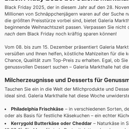
Black Friday 2025, der in diesem Jahr auf den 28. Novem
Millionen von Schnäppchenjägern waren auf der Suche 
die größten Preisstürze vorbei sind, bietet Galeria Markt
beginnende Weihnachtszeit passen. Verpassen Sie nicht 
nach
dem Black Friday noch kräftig sparen können!
Vom 08. bis zum 15. Dezember präsentiert Galeria Marktha
versüßen und Ihnen helfen, köstliche Mahlzeiten für di
Chance, Qualität zum Top-Preis zu erhalten. Egal, ob Si
genussvollen Dessert suchen – Galeria Markthalle hat d
Milcherzeugnisse und Desserts für Genus
Tauchen Sie ein in die Welt der Milchprodukte und Desser
ideal sind. Galeria Markthalle hat diese Woche unwiders
Philadelphia Frischkäse
– in verschiedenen Sorten, d
oder als Basis für festliche Käsekuchen – ein echter Küch
Kerrygold Butterkäse oder Cheddar
– Naturkäse in S