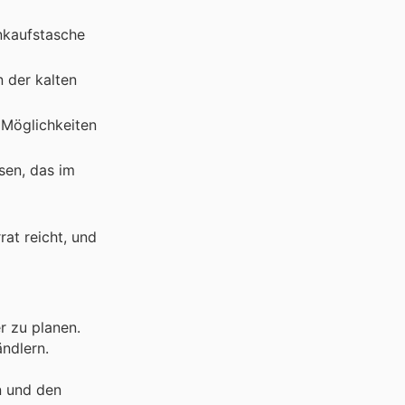
inkaufstasche
n der kalten
e Möglichkeiten
ssen, das im
at reicht, und
r zu planen.
ndlern.
n und den