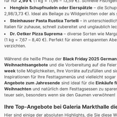
für nur
2,99 €
(1 kg = 11,96 – 13,59 €). Schnelle Fischge
Henglein Schupfnudeln oder Eierspätzle
– die Schup
2,98/3,73 €). Ideal als Beilage zu Wildgerichten oder als
Steinhauser Pasta Rustica Tortelli
– in unterschiedli
Italien für zuhause, schnell zubereitet und unglaublich le
Dr. Oetker Pizza Suprema
– diverse Sorten wie Marga
(1 kg = 7,67 – 8,40 €). Perfekt für einen entspannten 
verzichten.
Während die heiße Phase der
Black Friday 2025 German
Weihnachtsangebote
und die Vorbereitung auf die Feier
week
tolle Möglichkeiten, Ihre Vorräte aufzufüllen und s
Inspirationen für Ihre Festtagsmenüs und vielleicht soga
Angebote zum Jahresende
sind ideal für die
Einkäufe f
Weihnachten
und natürlich dem Festtagsessen zu spare
teuer sein, besonders wenn sie den Gaumen verwöhnen!
Ihre Top-Angebote bei Galeria Markthalle d
Hier sind einige der absoluten Highlights, die Sie diese 