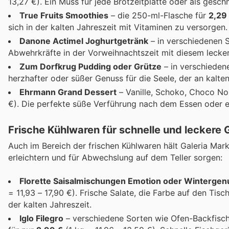
13,27 €). Ein Muss für jede Brotzeitplatte oder als gesch
True Fruits Smoothies
– die 250-ml-Flasche für
2,29
sich in der kalten Jahreszeit mit Vitaminen zu versorgen.
Danone Actimel Joghurtgetränk
– in verschiedenen 
Abwehrkräfte in der Vorweihnachtszeit mit diesem lecke
Zum Dorfkrug Pudding oder Grütze
– in verschieden
herzhafter oder süßer Genuss für die Seele, der an kalt
Ehrmann Grand Dessert
– Vanille, Schoko, Choco Nou
€). Die perfekte süße Verführung nach dem Essen oder e
Frische Kühlwaren für schnelle und leckere 
Auch im Bereich der frischen Kühlwaren hält Galeria Mark
erleichtern und für Abwechslung auf dem Teller sorgen:
Florette Saisalmischungen Emotion oder Wintergen
= 11,93 – 17,90 €). Frische Salate, die Farbe auf den Tis
der kalten Jahreszeit.
Iglo Filegro
– verschiedene Sorten wie Ofen-Backfisch