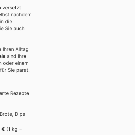
 versetzt.
elbst nachdem
in die
ie Sie auch
 Ihren Alltag
als
sind Ihre
en oder einem
für Sie parat.
ierte Rezepte
 Brote, Dips
 €
(1 kg =