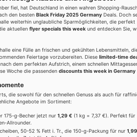
ber fiel, hat Deutschland in einen wahren Shopping-Rausch
nach den besten
Black Friday 2025 Germany
Deals. Doch s
halle weiterhin unglaubliche Sparmöglichkeiten, die perfekt 
die aktuellen
flyer specials this week
und entdecken Sie, w
lle eine Fülle an frischen und gekühlten Lebensmitteln, die
e kommenden Feiertage vorzubereiten. Diese
limited-time de
e nach dem perfekten Aufstrich, einem schnellen Mittagess
iese Woche die passenden
discounts this week in Germany
smomente
ts, die sowohl für den schnellen Genuss als auch für raffin
tehliche Angebote im Sortiment:
er 175-g-Becher jetzt nur
1,29 €
(1 kg = 7,37 €). Perfekt für
en-Allrounder.
cheiben, 50-52 % Fett i. Tr., die 150-g-Packung für nur
1,99