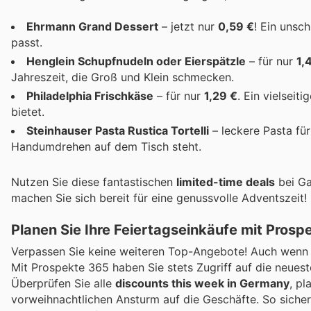
Ehrmann Grand Dessert
– jetzt nur
0,59 €
! Ein unsc
passt.
Henglein Schupfnudeln oder Eierspätzle
– für nur
1,
Jahreszeit, die Groß und Klein schmecken.
Philadelphia Frischkäse
– für nur
1,29 €
. Ein vielseit
bietet.
Steinhauser Pasta Rustica Tortelli
– leckere Pasta fü
Handumdrehen auf dem Tisch steht.
Nutzen Sie diese fantastischen
limited-time deals
bei Ga
machen Sie sich bereit für eine genussvolle Adventszeit!
Planen Sie Ihre Feiertagseinkäufe mit Prosp
Verpassen Sie keine weiteren Top-Angebote! Auch wenn de
Mit Prospekte 365 haben Sie stets Zugriff auf die neues
Überprüfen Sie alle
discounts this week in Germany
, pl
vorweihnachtlichen Ansturm auf die Geschäfte. So sichern