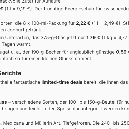
mackvolle Zutat für Aufläufe.
 €
(1 l = 9,19 €). Der fruchtige Energieschub für zwischendu
Sorten, die 8 x 100-ml-Packung für
2,22 €
(1 l = 2,49 €). St
ren Joghurtgetränk.
en Unterarten, das 375-g-Glas jetzt nur
1,79 €
(1 kg = 4,77 
en Tagen wärmt.
gat u. a., der 190-g-Becher für unglaublich günstige
0,59 
infach so für einen kleinen Glücksmoment.
Gerichte
thalle fantastische
limited-time deals
bereit, die Ihnen da
uss
– verschiedene Sorten, der 100- bis 150-g-Beutel für n
ch bringen und leicht in den Speiseplan integriert werden kö
, Mexicana und Müllerin Art. Tiefgefroren. Die 240- bis 2