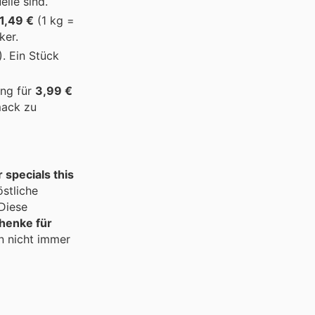
lle sind.
1,49 €
(1 kg =
ker.
. Ein Stück
ung für
3,99 €
mack zu
r specials this
östliche
Diese
henke für
 nicht immer