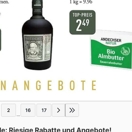
2
16
17
...
lle: Riesige Rabatte und Angebote!