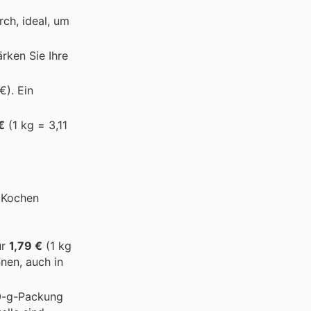
rch, ideal, um
ärken Sie Ihre
€). Ein
€
(1 kg = 3,11
s Kochen
ur
1,79 €
(1 kg
nnen, auch in
50-g-Packung