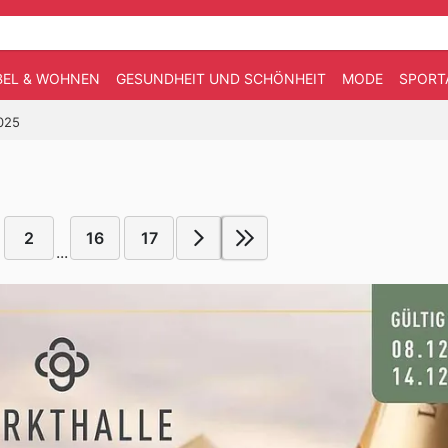
EL & WOHNEN
GESUNDHEIT UND SCHÖNHEIT
MODE
SPORT
2025
2
16
17
...