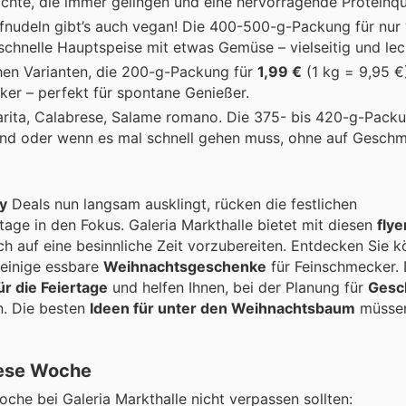
richte, die immer gelingen und eine hervorragende Proteinque
fnudeln gibt’s auch vegan! Die 400-500-g-Packung für nur
 schnelle Hauptspeise mit etwas Gemüse – vielseitig und lec
chen Varianten, die 200-g-Packung für
1,99 €
(1 kg = 9,95 €)
cker – perfekt für spontane Genießer.
rita, Calabrese, Salame romano. Die 375- bis 420-g-Pack
Abend oder wenn es mal schnell gehen muss, ohne auf Gesch
y
Deals nun langsam ausklingt, rücken die festlichen
tage in den Fokus. Galeria Markthalle bietet mit diesen
flye
ich auf eine besinnliche Zeit vorzubereiten. Entdecken Sie k
r einige essbare
Weihnachtsgeschenke
für Feinschmecker. 
ür die Feiertage
und helfen Ihnen, bei der Planung für
Gesc
n. Die besten
Ideen für unter den Weihnachtsbaum
müssen
iese Woche
Woche bei Galeria Markthalle nicht verpassen sollten: