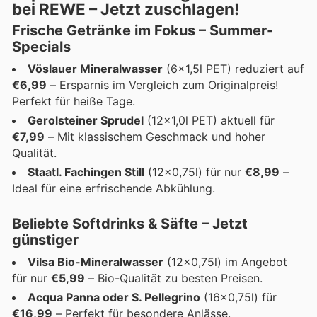
bei REWE – Jetzt zuschlagen!
Frische Getränke im Fokus – Summer-
Specials
Vöslauer Mineralwasser
(6x1,5l PET) reduziert auf
€6,99
– Ersparnis im Vergleich zum Originalpreis!
Perfekt für heiße Tage.
Gerolsteiner Sprudel
(12x1,0l PET) aktuell für
€7,99
– Mit klassischem Geschmack und hoher
Qualität.
Staatl. Fachingen Still
(12x0,75l) für nur
€8,99
–
Ideal für eine erfrischende Abkühlung.
Beliebte Softdrinks & Säfte – Jetzt
günstiger
Vilsa Bio-Mineralwasser
(12x0,75l) im Angebot
für nur
€5,99
– Bio-Qualität zu besten Preisen.
Acqua Panna oder S. Pellegrino
(16x0,75l) für
€16,99
– Perfekt für besondere Anlässe.