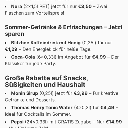
Nera
(2x1,5l PET) jetzt für nur
€3,50
– Zwei
Flaschen zum Vorteilspreis!
Sommer-Getränke & Erfrischungen – Jetzt
sparen
Blitzbee Koffeindrink mit Honig
(0,25l) für nur
€1,29
– Den Energiekick für heiße Tage.
Coca-Cola
(6x0,33l) im Angebot für
€4,99
– Der
Klassiker für jede Party.
Große Rabatte auf Snacks,
Süßigkeiten und Haushalt
Monin Sirup
(0,25l) jetzt für
€3,99
– Für kreative
Getränke und Desserts.
Thomas Henry Tonic Water
(4x0,2l) für
€4,49
–
Ideal für Cocktails im Sommer.
Pepsi
(24x0,33l) mit GRATIS Zugabe – Nur
€14,99