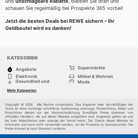
und
unschlagbare Rabatte
, bleiben Sie dran und
schauen Sie regelmäßig bei Prospekte 365 vorbei!
Jetzt die besten Deals bei REWE sichern – Ihr
Geldbeutel wird es danken!
KATEGORIEN
Supermärkte
Angebote
Elektronik
Möbel & Wohnen
Gesundheit und
Mode
Schönheit
Sportartikel und
Baumarkt
Mehr Kategorien
Sportbekleidung
Baby und Kind
Haustiere
Einkaufzentren
Andere
Copyright © 2026 . Alle Rechte vorbehalten. Das Kopieren oder Vervielfältigen der
Texte ist ohne vorherige schriftliche Zustimmung untersagt. Produktfotos, Bilder und
Broschüren dienen nur der Veranschaulichung. Ermäßigte Preise stammen von
offiziellen Händlern, die auf dieser Website aufgeführt sind. Angebote gelten ab und
bis zum Ablaufdatum oder solange der Vorrat reicht. Der Zweck dieser Website ist
informativ und kann nicht verwendet werden, um die Produkte zu beanspruchen. Die
Preise können je nach Standort variieren.