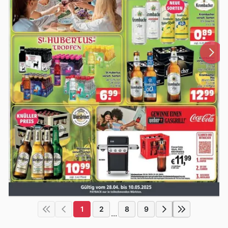
1
2
8
9
...