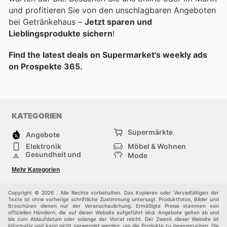
und profitieren Sie von den unschlagbaren Angeboten
bei Getränkehaus –
Jetzt sparen und
Lieblingsprodukte sichern
!
Find the latest deals on Supermarket's weekly ads
on Prospekte 365.
KATEGORIEN
Supermärkte
Angebote
Elektronik
Möbel & Wohnen
Gesundheit und
Mode
Schönheit
Sportartikel und
Baumarkt
Mehr Kategorien
Sportbekleidung
Baby und Kind
Haustiere
Einkaufzentren
Andere
Copyright © 2026 . Alle Rechte vorbehalten. Das Kopieren oder Vervielfältigen der
Texte ist ohne vorherige schriftliche Zustimmung untersagt. Produktfotos, Bilder und
Broschüren dienen nur der Veranschaulichung. Ermäßigte Preise stammen von
offiziellen Händlern, die auf dieser Website aufgeführt sind. Angebote gelten ab und
bis zum Ablaufdatum oder solange der Vorrat reicht. Der Zweck dieser Website ist
informativ und kann nicht verwendet werden, um die Produkte zu beanspruchen. Die