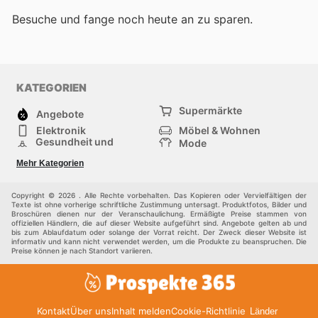
Besuche
und fange noch heute an zu sparen.
KATEGORIEN
Supermärkte
Angebote
Elektronik
Möbel & Wohnen
Gesundheit und
Mode
Schönheit
Sportartikel und
Baumarkt
Mehr Kategorien
Sportbekleidung
Baby und Kind
Haustiere
Einkaufzentren
Andere
Copyright © 2026 . Alle Rechte vorbehalten. Das Kopieren oder Vervielfältigen der
Texte ist ohne vorherige schriftliche Zustimmung untersagt. Produktfotos, Bilder und
Broschüren dienen nur der Veranschaulichung. Ermäßigte Preise stammen von
offiziellen Händlern, die auf dieser Website aufgeführt sind. Angebote gelten ab und
bis zum Ablaufdatum oder solange der Vorrat reicht. Der Zweck dieser Website ist
informativ und kann nicht verwendet werden, um die Produkte zu beanspruchen. Die
Preise können je nach Standort variieren.
Kontakt
Über uns
Inhalt melden
Cookie-Richtlinie
Länder