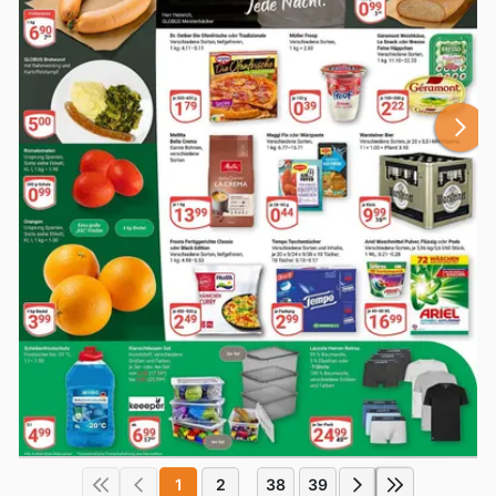
1
2
38
39
...