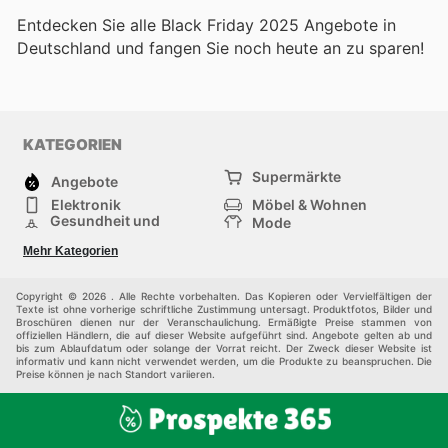
Entdecken Sie alle Black Friday 2025 Angebote in
Deutschland und fangen Sie noch heute an zu sparen!
KATEGORIEN
Supermärkte
Angebote
Elektronik
Möbel & Wohnen
Gesundheit und
Mode
Schönheit
Sportartikel und
Baumarkt
Mehr Kategorien
Sportbekleidung
Baby und Kind
Haustiere
Einkaufzentren
Andere
Copyright © 2026 . Alle Rechte vorbehalten. Das Kopieren oder Vervielfältigen der
Texte ist ohne vorherige schriftliche Zustimmung untersagt. Produktfotos, Bilder und
Broschüren dienen nur der Veranschaulichung. Ermäßigte Preise stammen von
offiziellen Händlern, die auf dieser Website aufgeführt sind. Angebote gelten ab und
bis zum Ablaufdatum oder solange der Vorrat reicht. Der Zweck dieser Website ist
informativ und kann nicht verwendet werden, um die Produkte zu beanspruchen. Die
Preise können je nach Standort variieren.