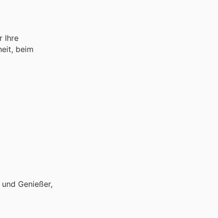
r Ihre
heit, beim
n und Genießer,