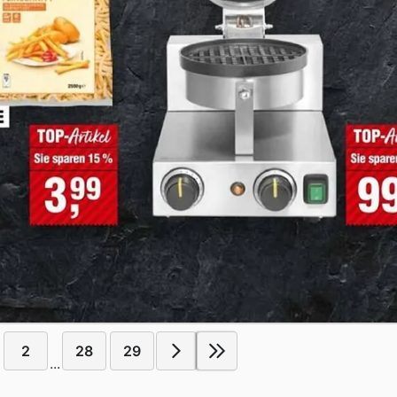
2
28
29
...