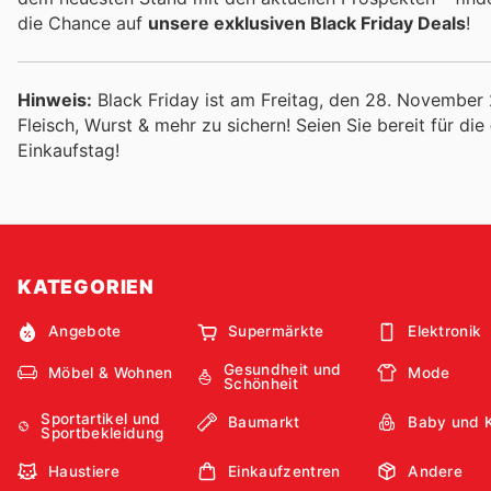
die Chance auf
unsere exklusiven Black Friday Deals
!
Hinweis:
Black Friday ist am Freitag, den 28. November 
Fleisch, Wurst & mehr zu sichern! Seien Sie bereit für die
Einkaufstag!
KATEGORIEN
Angebote
Supermärkte
Elektronik
Gesundheit und
Möbel & Wohnen
Mode
Schönheit
Sportartikel und
Baumarkt
Baby und 
Sportbekleidung
Haustiere
Einkaufzentren
Andere