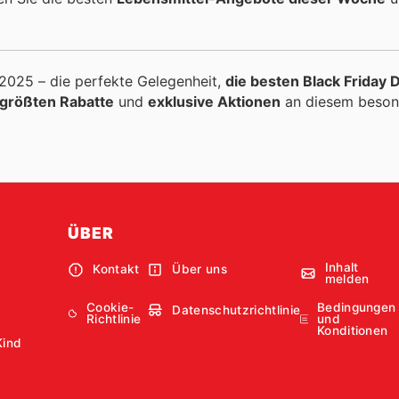
2025 – die perfekte Gelegenheit,
die besten Black Friday 
größten Rabatte
und
exklusive Aktionen
an diesem beson
ÜBER
Inhalt
Kontakt
Über uns
melden
Cookie-
Bedingungen
Datenschutzrichtlinie
Richtlinie
und
Konditionen
Kind