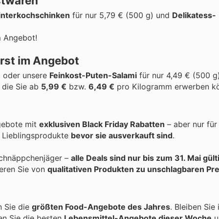
stwaren
nterkochschinken
für nur 5,79 € (500 g) und
Delikatess-
m Angebot!
urst im Angebot
€ oder unsere
Feinkost-Puten-Salami
für nur 4,49 € (500 g)
, die Sie ab
5,99 €
bzw.
6,49 €
pro Kilogramm erwerben k
gebote mit
exklusiven Black Friday Rabatten
– aber nur für 
e Lieblingsprodukte
bevor sie ausverkauft sind
.
 Schnäppchenjäger –
alle Deals sind nur bis zum 31. Mai gült
ieren Sie von
qualitativen Produkten zu unschlagbaren Pr
 Sie die
größten Food-Angebote des Jahres
. Bleiben Sie
en Sie die besten
Lebensmittel-Angebote dieser Woche
u