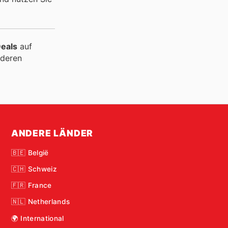
Deals
auf
deren
ANDERE LÄNDER
🇧🇪 België
🇨🇭 Schweiz
🇫🇷 France
🇳🇱 Netherlands
🌍 International