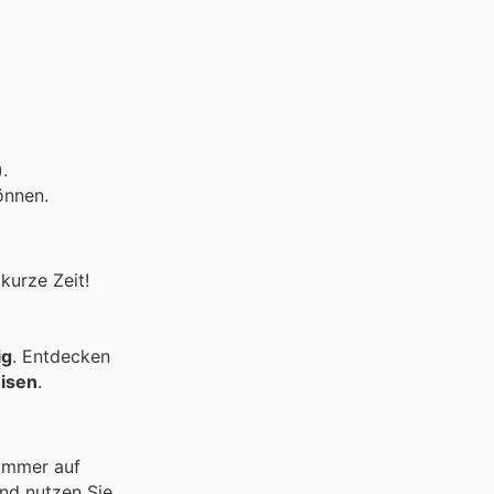
.
önnen.
kurze Zeit!
ig
. Entdecken
eisen
.
 immer auf
nd nutzen Sie