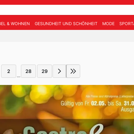
EL & WOHNEN
GESUNDHEIT UND SCHÖNHEIT
MODE
SPORT
2
28
29
...