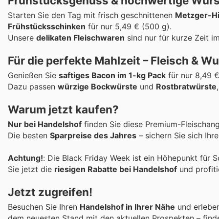
Frühstücksgenuss & hochwertige Wur
Starten Sie den Tag mit frisch geschnittenen
Metzger-Hi
Frühstücksschinken
für nur 5,49 € (500 g).
Unsere
delikaten Fleischwaren
sind nur für kurze Zeit i
Für die perfekte Mahlzeit – Fleisch & W
Genießen Sie
saftiges Bacon im 1-kg Pack
für nur 8,49 
Dazu passen
würzige Bockwürste
und
Rostbratwürste
Warum jetzt kaufen?
Nur bei Handelshof
finden Sie diese Premium-Fleischan
Die besten
Sparpreise des Jahres
– sichern Sie sich Ihr
Achtung!
: Die Black Friday Week ist ein Höhepunkt für
Sie jetzt die
riesigen Rabatte bei Handelshof
und profit
Jetzt zugreifen!
Besuchen Sie Ihren
Handelshof in Ihrer Nähe
und erleben
dem neuesten Stand mit den aktuellen Prospekten – find