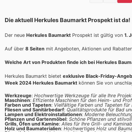
Die aktuell Herkules Baumarkt Prospekt ist da!
Der neue
Herkules Baumarkt
Prospekt ist gültig von
1. 
Auf über
8 Seiten
mit Angeboten, Aktionen und Rabatten 
Welche Art von Produkten finde ich bei Herkules Baum
Herkules Baumarkt bietet
exklusive Black-Friday-Ange
Week 2024 Herkules Baumarkt
können Sie von unschlag
Werkzeuge
:
Hochwertige Werkzeuge für alle Ihre Projekt
Maschinen
:
Effiziente Maschinen für den Heim- und Prof
Farben und Tapeten
:
Vielfältige Farben und Tapeten für
Fliesen und Sanitärbedarf
:
Qualitätsprodukte für Bad und
Lampen und Elektroinstallationen
:
Moderne Beleuchtung 
Pflanzen und Gartenmöbel
:
Schöne Pflanzen und stilvol
Grills, Öfen und Kamine
:
Alles für Ihre Grill- und Kamin
Holz und Baumaterialien
:
Hochwertiges Holz und Baumater