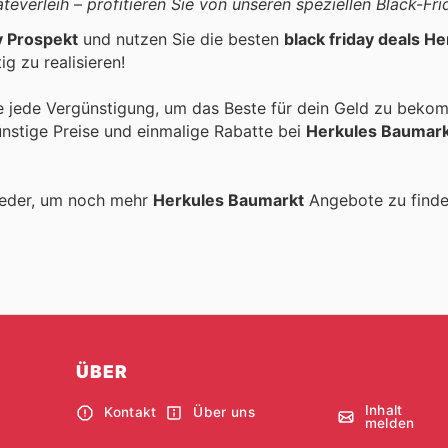
everleih – profitieren Sie von unseren speziellen Black-Fri
y Prospekt
und nutzen Sie die besten
black friday deals H
g zu realisieren!
e jede Vergünstigung, um das Beste für dein Geld zu beko
ünstige Preise und einmalige Rabatte bei
Herkules Baumar
ieder, um noch mehr
Herkules Baumarkt
Angebote zu finde
ÜBER
Inhalt
Kontakt
Über uns
melden