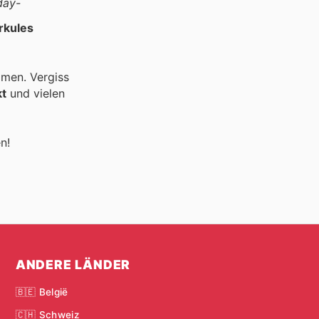
day-
erkules
mmen. Vergiss
kt
und vielen
n!
ANDERE LÄNDER
🇧🇪 België
🇨🇭 Schweiz