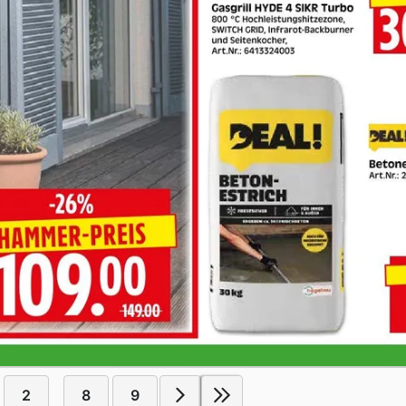
2
8
9