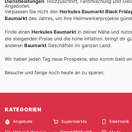
Dienstleistungen
:
Holzzuschnitt, Farbmischung und Gerät
Angeboten.
Verpassen Sie nicht den
Herkules Baumarkt Black Frida
Baumarkt
des Jahres, um Ihre Heimwerkerprojekte günsti
Finde einen
Herkules Baumarkt
in deiner Nähe und nutz
die steigenden Preise und die hohe Inflation.
bringt dir g
anderen
Baumarkt
Geschäften im ganzen Land.
Wir haben jeden Tag neue Prospekte, also komm bald w
Besuche
und fange noch heute an zu sparen.
KATEGORIEN
Angebote
Supermärkte
Elektronik
Gesundheit und