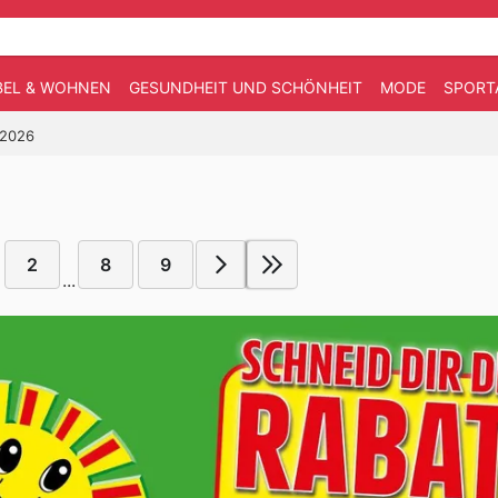
EL & WOHNEN
GESUNDHEIT UND SCHÖNHEIT
MODE
SPORT
.2026
2
8
9
...