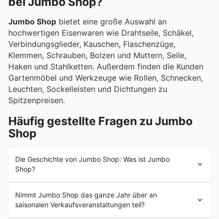
bei Jumbo Shop?
Jumbo Shop
bietet eine große Auswahl an
hochwertigen Eisenwaren wie Drahtseile, Schäkel,
Verbindungsglieder, Kauschen, Flaschenzüge,
Klemmen, Schrauben, Bolzen und Muttern, Seile,
Haken und Stahlketten. Außerdem finden die Kunden
Gartenmöbel und Werkzeuge wie Rollen, Schnecken,
Leuchten, Sockelleisten und Dichtungen zu
Spitzenpreisen.
Häufig gestellte Fragen zu Jumbo
Shop
Die Geschichte von Jumbo Shop: Was ist Jumbo
Shop?
Jumbo Shop
ist ein innovatives Unternehmen, das sich
Nimmt Jumbo Shop das ganze Jahr über an
auf den Online-Handel spezialisiert hat und seit mehr als
saisonalen Verkaufsveranstaltungen teil?
10 Jahren am Markt ist. Das Unternehmen bietet ein
umfangreiches Sortiment an hochwertigen