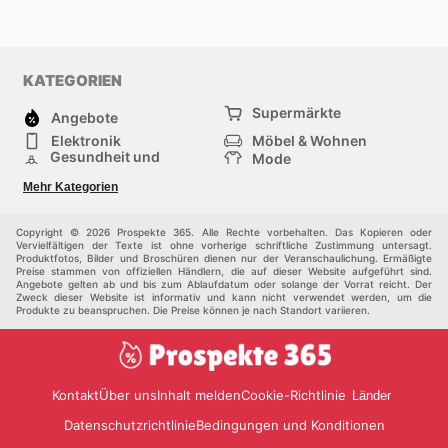
KATEGORIEN
Supermärkte
Angebote
Elektronik
Möbel & Wohnen
Gesundheit und
Mode
Schönheit
Sportartikel und
Baumarkt
Mehr Kategorien
Sportbekleidung
Baby und Kind
Haustiere
Einkaufzentren
Andere
Copyright © 2026 Prospekte 365. Alle Rechte vorbehalten. Das Kopieren oder
Vervielfältigen der Texte ist ohne vorherige schriftliche Zustimmung untersagt.
Produktfotos, Bilder und Broschüren dienen nur der Veranschaulichung. Ermäßigte
Preise stammen von offiziellen Händlern, die auf dieser Website aufgeführt sind.
Angebote gelten ab und bis zum Ablaufdatum oder solange der Vorrat reicht. Der
Zweck dieser Website ist informativ und kann nicht verwendet werden, um die
Produkte zu beanspruchen. Die Preise können je nach Standort variieren.
Kontakt
Über uns
Inhalt melden
Cookie-Richtlinie
Länder
Datenschutzrichtlinie
Bedingungen und Konditionen