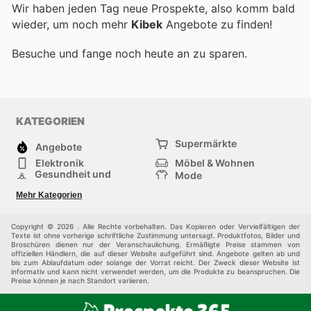
Wir haben jeden Tag neue Prospekte, also komm bald
wieder, um noch mehr
Kibek
Angebote zu finden!
Besuche
und fange noch heute an zu sparen.
KATEGORIEN
Supermärkte
Angebote
Elektronik
Möbel & Wohnen
Gesundheit und
Mode
Schönheit
Sportartikel und
Baumarkt
Mehr Kategorien
Sportbekleidung
Baby und Kind
Haustiere
Einkaufzentren
Andere
Copyright © 2026 . Alle Rechte vorbehalten. Das Kopieren oder Vervielfältigen der
Texte ist ohne vorherige schriftliche Zustimmung untersagt. Produktfotos, Bilder und
Broschüren dienen nur der Veranschaulichung. Ermäßigte Preise stammen von
offiziellen Händlern, die auf dieser Website aufgeführt sind. Angebote gelten ab und
bis zum Ablaufdatum oder solange der Vorrat reicht. Der Zweck dieser Website ist
informativ und kann nicht verwendet werden, um die Produkte zu beanspruchen. Die
Preise können je nach Standort variieren.