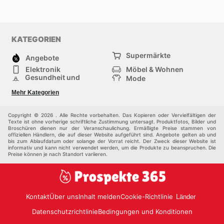
KATEGORIEN
Supermärkte
Angebote
Elektronik
Möbel & Wohnen
Gesundheit und
Mode
Schönheit
Sportartikel und
Baumarkt
Mehr Kategorien
Sportbekleidung
Baby und Kind
Haustiere
Einkaufzentren
Andere
Copyright © 2026 . Alle Rechte vorbehalten. Das Kopieren oder Vervielfältigen der
Texte ist ohne vorherige schriftliche Zustimmung untersagt. Produktfotos, Bilder und
Broschüren dienen nur der Veranschaulichung. Ermäßigte Preise stammen von
offiziellen Händlern, die auf dieser Website aufgeführt sind. Angebote gelten ab und
bis zum Ablaufdatum oder solange der Vorrat reicht. Der Zweck dieser Website ist
informativ und kann nicht verwendet werden, um die Produkte zu beanspruchen. Die
Preise können je nach Standort variieren.
Kontakt
Über uns
Inhalt melden
Cookie-Richtlinie
Länder
Datenschutzrichtlinie
Bedingungen und Konditionen