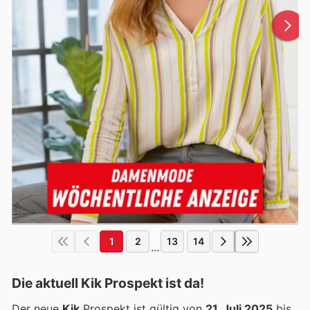
1
2
13
14
...
Die aktuell Kik Prospekt ist da!
Der neue
Kik
Prospekt ist gültig von
21. Juli 2025
bis