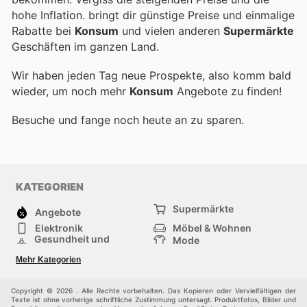
hohe Inflation.
bringt dir günstige Preise und einmalige
Rabatte bei
Konsum
und vielen anderen
Supermärkte
Geschäften im ganzen Land.
Wir haben jeden Tag neue Prospekte, also komm bald
wieder, um noch mehr
Konsum
Angebote zu finden!
Besuche
und fange noch heute an zu sparen.
KATEGORIEN
Supermärkte
Angebote
Elektronik
Möbel & Wohnen
Gesundheit und
Mode
Schönheit
Sportartikel und
Baumarkt
Mehr Kategorien
Sportbekleidung
Baby und Kind
Haustiere
Einkaufzentren
Andere
Copyright © 2026 . Alle Rechte vorbehalten. Das Kopieren oder Vervielfältigen der
Texte ist ohne vorherige schriftliche Zustimmung untersagt. Produktfotos, Bilder und