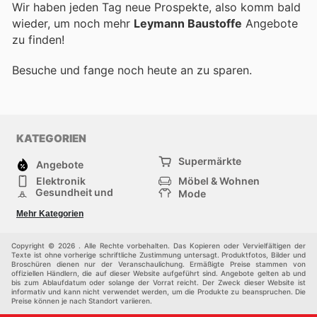
Wir haben jeden Tag neue Prospekte, also komm bald
wieder, um noch mehr
Leymann Baustoffe
Angebote
zu finden!
Besuche
und fange noch heute an zu sparen.
KATEGORIEN
Supermärkte
Angebote
Elektronik
Möbel & Wohnen
Gesundheit und
Mode
Schönheit
Sportartikel und
Baumarkt
Mehr Kategorien
Sportbekleidung
Baby und Kind
Haustiere
Einkaufzentren
Andere
Copyright © 2026 . Alle Rechte vorbehalten. Das Kopieren oder Vervielfältigen der
Texte ist ohne vorherige schriftliche Zustimmung untersagt. Produktfotos, Bilder und
Broschüren dienen nur der Veranschaulichung. Ermäßigte Preise stammen von
offiziellen Händlern, die auf dieser Website aufgeführt sind. Angebote gelten ab und
bis zum Ablaufdatum oder solange der Vorrat reicht. Der Zweck dieser Website ist
informativ und kann nicht verwendet werden, um die Produkte zu beanspruchen. Die
Preise können je nach Standort variieren.