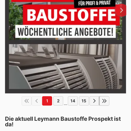
1
2
14
15
...
Die aktuell Leymann Baustoffe Prospekt ist
da!