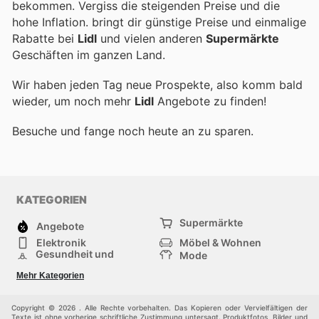
bekommen. Vergiss die steigenden Preise und die
hohe Inflation.
bringt dir günstige Preise und einmalige
Rabatte bei
Lidl
und vielen anderen
Supermärkte
Geschäften im ganzen Land.
Wir haben jeden Tag neue Prospekte, also komm bald
wieder, um noch mehr
Lidl
Angebote zu finden!
Besuche
und fange noch heute an zu sparen.
KATEGORIEN
Supermärkte
Angebote
Elektronik
Möbel & Wohnen
Gesundheit und
Mode
Schönheit
Sportartikel und
Baumarkt
Mehr Kategorien
Sportbekleidung
Baby und Kind
Haustiere
Einkaufzentren
Andere
Copyright © 2026 . Alle Rechte vorbehalten. Das Kopieren oder Vervielfältigen der
Texte ist ohne vorherige schriftliche Zustimmung untersagt. Produktfotos, Bilder und