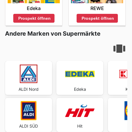
Edeka
REWE
Prospekt öffnen
Prospekt öffnen
Andere Marken von Supermärkte
ALDI Nord
Edeka
Kau
ALDI SÜD
Hit