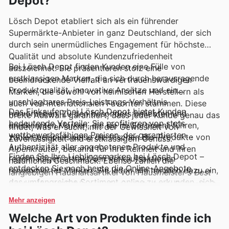
Depot?
Lösch Depot etabliert sich als ein führender
Supermärkte-Anbieter in ganz Deutschland, der sich
durch sein unermüdliches Engagement für höchste
Qualität und absolute Kundenzufriedenheit
Bei Lösch Depot finden Kunden eine Fülle von
auszeichnet. Sie präsentieren stolz eine
erstklassigen Marken, die sich durch herausragende
beeindruckende Vielfalt an vertrauenswürdigen
Produktqualität, innovative Ansätze und ein
Marken, die sowohl von heimischen Herstellern als
unschlagbares Preis-Leistungs-Verhältnis
auch von internationalen Favoriten stammen. Diese
Das Einkaufen bei Lösch Depot bietet Kunden
hervorheben. Zu den besonders beliebten und
breite Auswahl garantiert, dass jeder Kunde genau das
bedeutende Vorteile: Sie profitieren von stets
anerkannten Marken, die sie im Sortiment führen,
findet, was er sucht, mit der Gewissheit von
wettbewerbsfähigen Preisen, der garantierten
zählen beispielsweise die frischen Bio-Produkte von
Zuverlässigkeit und erstklassigem Genuss.
Authentizität aller angebotenen Produkte und
Alpenkräuter
, bekannt für ihre Reinheit und ihren
Finden Sie Ihre Lieblingsmarken bei Lösch Depot –
regelmäßigen attraktiven Verkaufsaktionen
natürlichen Geschmack. Ebenso zählen die
entdecken Sie noch heute die Online-Angebote.
renommierter Marken. Sie laden alle herzlich dazu ein,
langlebigen Haushaltsartikel von
Hausmeister's Best
das umfangreiche Sortiment online zu erkunden, sich
zu den Kundenlieblingen, da sie sich durch Robustheit
über die neuesten Angebote zu informieren und stets
und praktische Anwendbarkeit auszeichnen. Auch die
Mehr anzeigen
auf dem Laufenden zu bleiben, wenn es um
international gefeierte
GourmetWelt
Kollektion, die
Welche Art von Produkten finde ich
spannende Neuheiten und unwiderstehliche Rabatte
exklusive Delikatessen für anspruchsvolle Gaumen
geht.