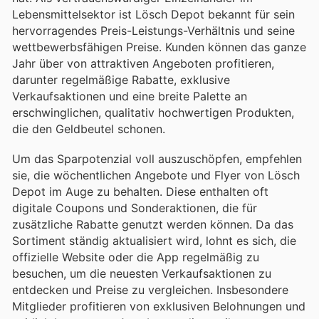
Lebensmittelsektor ist Lösch Depot bekannt für sein
hervorragendes Preis-Leistungs-Verhältnis und seine
wettbewerbsfähigen Preise. Kunden können das ganze
Jahr über von attraktiven Angeboten profitieren,
darunter regelmäßige Rabatte, exklusive
Verkaufsaktionen und eine breite Palette an
erschwinglichen, qualitativ hochwertigen Produkten,
die den Geldbeutel schonen.
Um das Sparpotenzial voll auszuschöpfen, empfehlen
sie, die wöchentlichen Angebote und Flyer von Lösch
Depot im Auge zu behalten. Diese enthalten oft
digitale Coupons und Sonderaktionen, die für
zusätzliche Rabatte genutzt werden können. Da das
Sortiment ständig aktualisiert wird, lohnt es sich, die
offizielle Website oder die App regelmäßig zu
besuchen, um die neuesten Verkaufsaktionen zu
entdecken und Preise zu vergleichen. Insbesondere
Mitglieder profitieren von exklusiven Belohnungen und