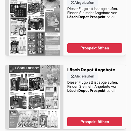
Abgelaufen
Dieser Flugblatt ist abgelaufen.
Finden Sie mehr Angebote von
Lösch Depot Prospekt
bald!!
Prospekt öffnen
Lösch Depot Angebote
Abgelaufen
Dieser Flugblatt ist abgelaufen.
Finden Sie mehr Angebote von
Lösch Depot Prospekt
bald!!
Prospekt öffnen