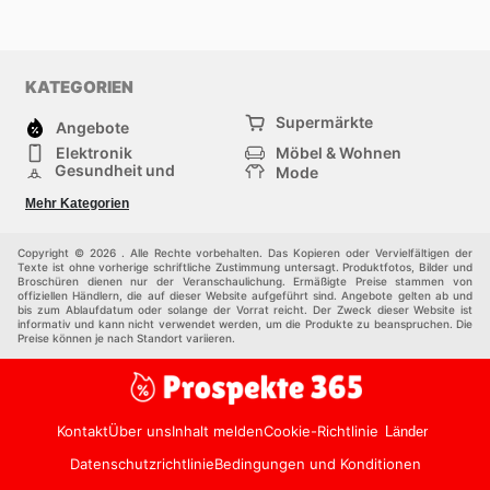
KATEGORIEN
Supermärkte
Angebote
Elektronik
Möbel & Wohnen
Gesundheit und
Mode
Schönheit
Sportartikel und
Baumarkt
Mehr Kategorien
Sportbekleidung
Baby und Kind
Haustiere
Einkaufzentren
Andere
Copyright © 2026 . Alle Rechte vorbehalten. Das Kopieren oder Vervielfältigen der
Texte ist ohne vorherige schriftliche Zustimmung untersagt. Produktfotos, Bilder und
Broschüren dienen nur der Veranschaulichung. Ermäßigte Preise stammen von
offiziellen Händlern, die auf dieser Website aufgeführt sind. Angebote gelten ab und
bis zum Ablaufdatum oder solange der Vorrat reicht. Der Zweck dieser Website ist
informativ und kann nicht verwendet werden, um die Produkte zu beanspruchen. Die
Preise können je nach Standort variieren.
Kontakt
Über uns
Inhalt melden
Cookie-Richtlinie
Länder
Datenschutzrichtlinie
Bedingungen und Konditionen