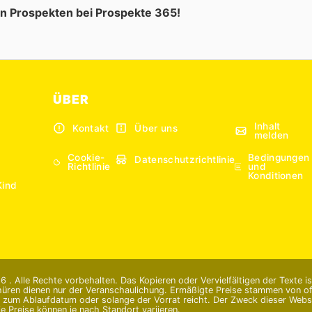
en Prospekten bei Prospekte 365!
ÜBER
Inhalt
Kontakt
Über uns
melden
Cookie-
Bedingungen
Datenschutzrichtlinie
Richtlinie
und
Konditionen
Kind
 . Alle Rechte vorbehalten. Das Kopieren oder Vervielfältigen der Texte i
hüren dienen nur der Veranschaulichung. Ermäßigte Preise stammen von offi
s zum Ablaufdatum oder solange der Vorrat reicht. Der Zweck dieser Websi
e Preise können je nach Standort variieren.