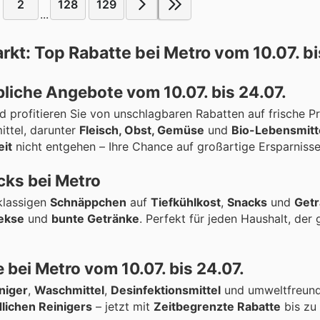
2
128
129
...
t: Top Rabatte bei Metro vom 10.07. bis
bliche Angebote vom 10.07. bis 24.07.
d profitieren Sie von unschlagbaren Rabatten auf frische 
ittel, darunter
Fleisch, Obst, Gemüse
und
Bio-Lebensmitt
eit
nicht entgehen – Ihre Chance auf großartige Ersparnisse
cks bei Metro
klassigen
Schnäppchen
auf
Tiefkühlkost
,
Snacks
und
Get
Kekse
und
bunte Getränke
. Perfekt für jeden Haushalt, der
 bei Metro vom 10.07. bis 24.07.
niger
,
Waschmittel
,
Desinfektionsmittel
und umweltfreund
lichen Reinigers
– jetzt mit
Zeitbegrenzte Rabatte
bis zu 