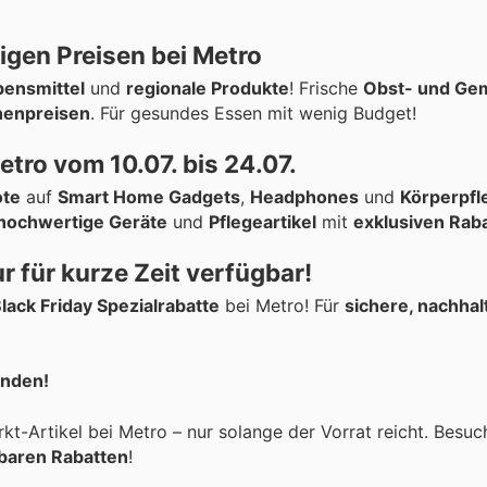
igen Preisen bei Metro
bensmittel
und
regionale Produkte
! Frische
Obst- und Ge
enpreisen
. Für gesundes Essen mit wenig Budget!
etro vom 10.07. bis 24.07.
ote
auf
Smart Home Gadgets
,
Headphones
und
Körperpfl
hochwertige Geräte
und
Pflegeartikel
mit
exklusiven Rab
r für kurze Zeit verfügbar!
lack Friday Spezialrabatte
bei Metro! Für
sichere, nachhal
enden!
t-Artikel bei Metro – nur solange der Vorrat reicht. Besuc
baren Rabatten
!