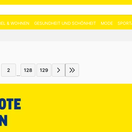
EL & WOHNEN
GESUNDHEIT UND SCHÖNHEIT
MODE
SPORT
2
128
129
...