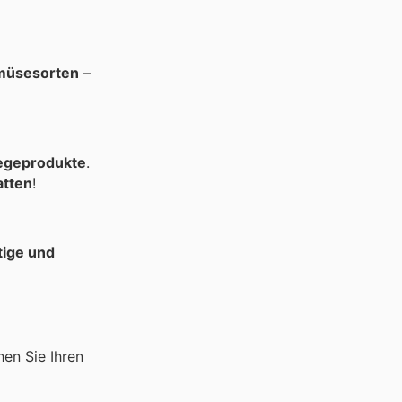
müsesorten
–
egeprodukte
.
atten
!
tige und
hen Sie Ihren