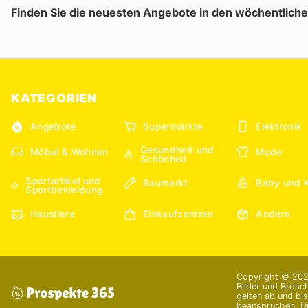
Finden Sie die neuesten Angebote in den wöchentlich
KATEGORIEN
Angebote
Supermärkte
Elektronik
Gesundheit und
Möbel & Wohnen
Mode
Schönheit
Sportartikel und
Baumarkt
Baby und 
Sportbekleidung
Haustiere
Einkaufzentren
Andere
Copyright © 2026
Bilder und Brosc
gelten ab und bi
beanspruchen. Di