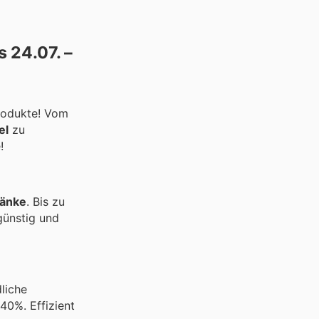
 24.07. –
Produkte! Vom
el
zu
!
ränke
. Bis zu
 günstig und
liche
40%. Effizient