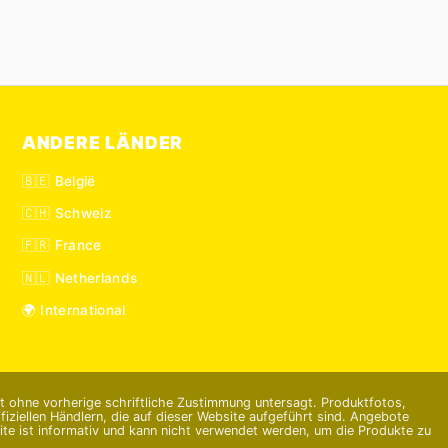
ANDERE LÄNDER
🇧🇪 België
🇨🇭 Schweiz
🇫🇷 France
🇳🇱 Netherlands
🌍 International
st ohne vorherige schriftliche Zustimmung untersagt. Produktfotos,
ziellen Händlern, die auf dieser Website aufgeführt sind. Angebote
te ist informativ und kann nicht verwendet werden, um die Produkte zu