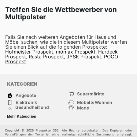
Treffen Sie die Wettbewerber von
Multipolster
Falls Sie nach weiteren Angeboten für Haus und
Möbel suchen, wie die in diesem Multipolster werfen
Sie einen Blick auf die folgenden Prospekte:
Hofmeister Prospekt
,
mömax Prospekt
,
Hardeck
Prospekt
,
Rusta Prospekt
,
JYSK Prospekt
,
POCO
Prospekt
KATEGORIEN
Supermärkte
Angebote
Elektronik
Möbel & Wohnen
Gesundheit und
Mode
Schönheit
Sportartikel und
Baumarkt
Mehr Kategorien
Sportbekleidung
Baby und Kind
Haustiere
Einkaufzentren
Andere
Copyright © 2026 Prospekte 365. Alle Rechte vorbehalten. Das Kopieren oder
Vervielfältigen der Texte ist ohne vorherige schriftliche Zustimmung untersagt.