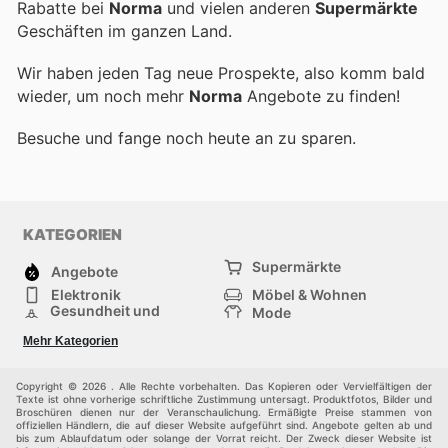
Rabatte bei
Norma
und vielen anderen
Supermärkte
Geschäften im ganzen Land.
Wir haben jeden Tag neue Prospekte, also komm bald
wieder, um noch mehr
Norma
Angebote zu finden!
Besuche
und fange noch heute an zu sparen.
KATEGORIEN
Supermärkte
Angebote
Elektronik
Möbel & Wohnen
Gesundheit und
Mode
Schönheit
Sportartikel und
Baumarkt
Mehr Kategorien
Sportbekleidung
Baby und Kind
Haustiere
Einkaufzentren
Andere
Copyright © 2026 . Alle Rechte vorbehalten. Das Kopieren oder Vervielfältigen der
Texte ist ohne vorherige schriftliche Zustimmung untersagt. Produktfotos, Bilder und
Broschüren dienen nur der Veranschaulichung. Ermäßigte Preise stammen von
offiziellen Händlern, die auf dieser Website aufgeführt sind. Angebote gelten ab und
bis zum Ablaufdatum oder solange der Vorrat reicht. Der Zweck dieser Website ist