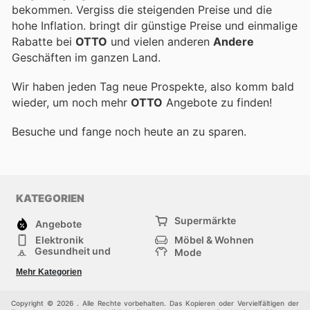
bekommen. Vergiss die steigenden Preise und die
hohe Inflation.
bringt dir günstige Preise und einmalige
Rabatte bei
OTTO
und vielen anderen
Andere
Geschäften im ganzen Land.
Wir haben jeden Tag neue Prospekte, also komm bald
wieder, um noch mehr
OTTO
Angebote zu finden!
Besuche
und fange noch heute an zu sparen.
KATEGORIEN
Supermärkte
Angebote
Elektronik
Möbel & Wohnen
Gesundheit und
Mode
Schönheit
Sportartikel und
Baumarkt
Mehr Kategorien
Sportbekleidung
Baby und Kind
Haustiere
Einkaufzentren
Andere
Copyright © 2026 . Alle Rechte vorbehalten. Das Kopieren oder Vervielfältigen der