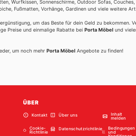
etten, Wurfkissen, Sonnenschirme, Outdoor Sofas, Couches, 
che, Fußmatten, Vorhänge, Gardinen und viele weitere Arti
Vergünstigung, um das Beste für dein Geld zu bekommen. Ve
tige Preise und einmalige Rabatte bei
Porta Möbel
und viele
ieder, um noch mehr
Porta Möbel
Angebote zu finden!
ÜBER
Inhalt
Kontakt
Über uns
melden
Cookie-
Bedingungen
Datenschutzrichtlinie
Richtlinie
und
Konditionen