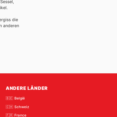
Sessel,
kel.
rgiss die
n anderen
ANDERE LÄNDER
🇧🇪 België
🇨🇭 Schweiz
🇫🇷 France