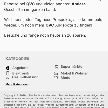
Rabatte bei
QVC
und vielen anderen
Andere
Geschäften im ganzen Land.
Wir haben jeden Tag neue Prospekte, also komm bald
wieder, um noch mehr
QVC
Angebote zu finden!
Besuche
und fange noch heute an zu sparen.
KATEGORIEN
Supermärkte
Angebote
Elektronik
Möbel & Wohnen
Gesundheit und
Mode
Schönheit
Sportartikel und
Baumarkt
Mehr Kategorien
Sportbekleidung
Baby und Kind
Haustiere
Einkaufzentren
Andere
Copyright © 2026 . Alle Rechte vorbehalten. Das Kopieren oder Vervielfältigen der
Texte ist ohne vorherige schriftliche Zustimmung untersagt. Produktfotos, Bilder und
Broschüren dienen nur der Veranschaulichung. Ermäßigte Preise stammen von
offiziellen Händlern, die auf dieser Website aufgeführt sind. Angebote gelten ab und
bis zum Ablaufdatum oder solange der Vorrat reicht. Der Zweck dieser Website ist