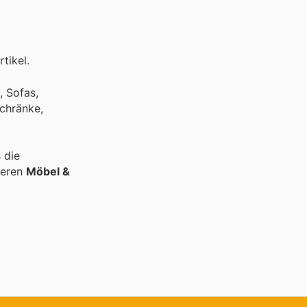
tikel.
, Sofas,
schränke,
 die
deren
Möbel &