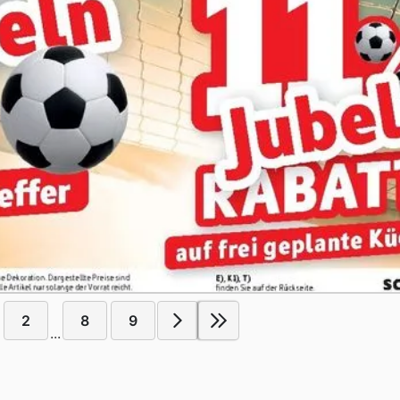
2
8
9
...