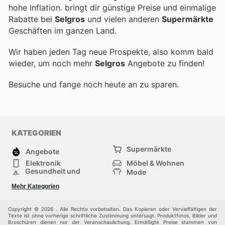
hohe Inflation.
bringt dir günstige Preise und einmalige
Rabatte bei
Selgros
und vielen anderen
Supermärkte
Geschäften im ganzen Land.
Wir haben jeden Tag neue Prospekte, also komm bald
wieder, um noch mehr
Selgros
Angebote zu finden!
Besuche
und fange noch heute an zu sparen.
KATEGORIEN
Supermärkte
Angebote
Elektronik
Möbel & Wohnen
Gesundheit und
Mode
Schönheit
Sportartikel und
Baumarkt
Mehr Kategorien
Sportbekleidung
Baby und Kind
Haustiere
Einkaufzentren
Andere
Copyright © 2026 . Alle Rechte vorbehalten. Das Kopieren oder Vervielfältigen der
Texte ist ohne vorherige schriftliche Zustimmung untersagt. Produktfotos, Bilder und
Broschüren dienen nur der Veranschaulichung. Ermäßigte Preise stammen von