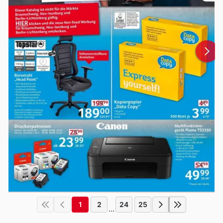
1
2
24
25
...