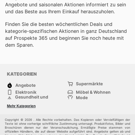
Angebote und saisonalen Aktionen informiert zu sein
und das Beste aus Ihrem Einkauf herauszuholen.
Finden Sie die besten wöchentlichen Deals und
kategorie-spezifischen Aktionen in ganz Deutschland
auf Prospekte 365 und beginnen Sie noch heute mit
dem Sparen.
KATEGORIEN
Supermärkte
Angebote
Elektronik
Möbel & Wohnen
Gesundheit und
Mode
Schönheit
Sportartikel und
Baumarkt
Mehr Kategorien
Sportbekleidung
Baby und Kind
Haustiere
Einkaufzentren
Andere
Copyright © 2026 . Alle Rechte vorbehalten. Das Kopieren oder Vervielfältigen der
Texte ist ohne vorherige schriftliche Zustimmung untersagt. Produktfotos, Bilder und
Broschüren dienen nur der Veranschaulichung. Ermäßigte Preise stammen von
offiziellen Händlern, die auf dieser Website aufgeführt sind. Angebote gelten ab und