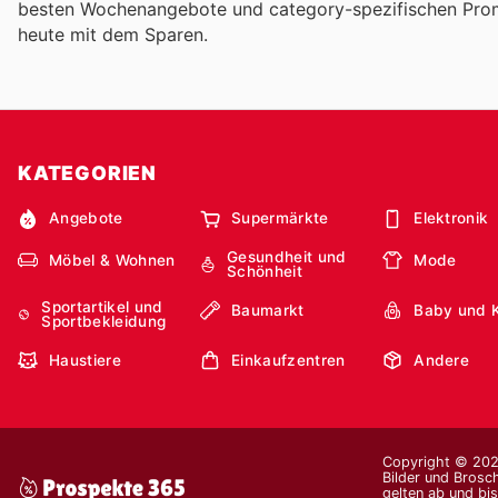
besten Wochenangebote und category-spezifischen Prom
heute mit dem Sparen.
KATEGORIEN
Angebote
Supermärkte
Elektronik
Gesundheit und
Möbel & Wohnen
Mode
Schönheit
Sportartikel und
Baumarkt
Baby und 
Sportbekleidung
Haustiere
Einkaufzentren
Andere
Copyright © 2026
Bilder und Brosc
gelten ab und bi