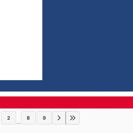
2
8
9
...