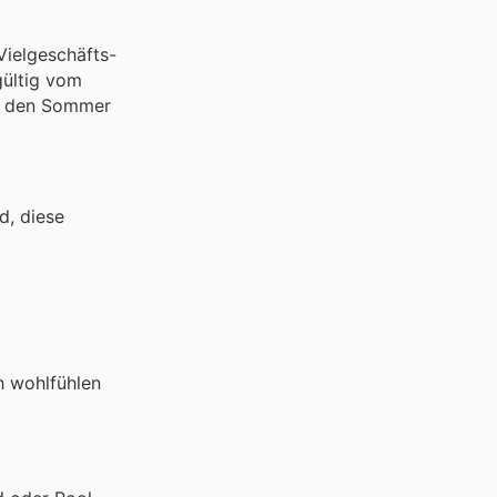
Vielgeschäfts-
gültig vom
ür den Sommer
d, diese
h wohlfühlen