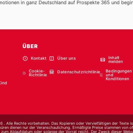
otionen in ganz Deutschland auf Prospekte 365 und begi
ÜBER
Inhalt
Kontakt
Über uns
melden
Cookie-
Bedingungen
Datenschutzrichtlinie
Richtlinie
und
Konditionen
Kind
 . Alle Rechte vorbehalten. Das Kopieren oder Vervielfältigen der Texte i
hüren dienen nur der Veranschaulichung. Ermäßigte Preise stammen von offi
s zum Ablaufdatum oder solange der Vorrat reicht. Der Zweck dieser Websi