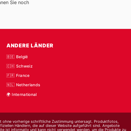
nnen Sie noch
ANDERE LÄNDER
🇧🇪 België
🇨🇭 Schweiz
🇫🇷 France
🇳🇱 Netherlands
🌍 International
st ohne vorherige schriftliche Zustimmung untersagt. Produktfotos,
ziellen Händlern, die auf dieser Website aufgeführt sind. Angebote
te ist informativ und kann nicht verwendet werden, um die Produkte zu