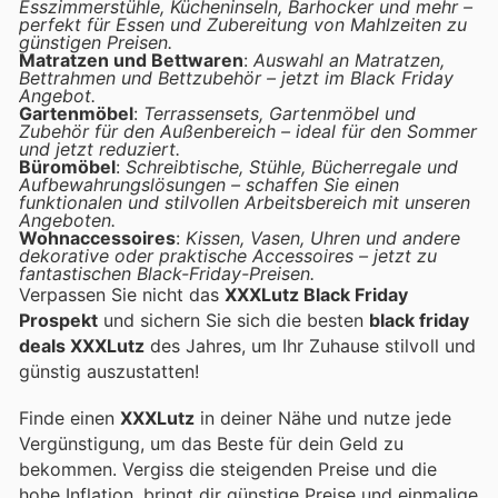
Esszimmerstühle, Kücheninseln, Barhocker und mehr –
perfekt für Essen und Zubereitung von Mahlzeiten zu
günstigen Preisen.
Matratzen und Bettwaren
:
Auswahl an Matratzen,
Bettrahmen und Bettzubehör – jetzt im Black Friday
Angebot.
Gartenmöbel
:
Terrassensets, Gartenmöbel und
Zubehör für den Außenbereich – ideal für den Sommer
und jetzt reduziert.
Büromöbel
:
Schreibtische, Stühle, Bücherregale und
Aufbewahrungslösungen – schaffen Sie einen
funktionalen und stilvollen Arbeitsbereich mit unseren
Angeboten.
Wohnaccessoires
:
Kissen, Vasen, Uhren und andere
dekorative oder praktische Accessoires – jetzt zu
fantastischen Black-Friday-Preisen.
Verpassen Sie nicht das
XXXLutz Black Friday
Prospekt
und sichern Sie sich die besten
black friday
deals XXXLutz
des Jahres, um Ihr Zuhause stilvoll und
günstig auszustatten!
Finde einen
XXXLutz
in deiner Nähe und nutze jede
Vergünstigung, um das Beste für dein Geld zu
bekommen. Vergiss die steigenden Preise und die
hohe Inflation.
bringt dir günstige Preise und einmalige