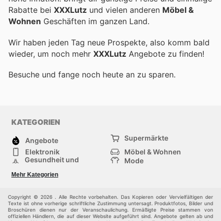
Rabatte bei
XXXLutz
und vielen anderen
Möbel &
Wohnen
Geschäften im ganzen Land.
Wir haben jeden Tag neue Prospekte, also komm bald
wieder, um noch mehr
XXXLutz
Angebote zu finden!
Besuche
und fange noch heute an zu sparen.
KATEGORIEN
Supermärkte
Angebote
Elektronik
Möbel & Wohnen
Gesundheit und
Mode
Schönheit
Sportartikel und
Baumarkt
Mehr Kategorien
Sportbekleidung
Baby und Kind
Haustiere
Einkaufzentren
Andere
Copyright © 2026 . Alle Rechte vorbehalten. Das Kopieren oder Vervielfältigen der
Texte ist ohne vorherige schriftliche Zustimmung untersagt. Produktfotos, Bilder und
Broschüren dienen nur der Veranschaulichung. Ermäßigte Preise stammen von
offiziellen Händlern, die auf dieser Website aufgeführt sind. Angebote gelten ab und