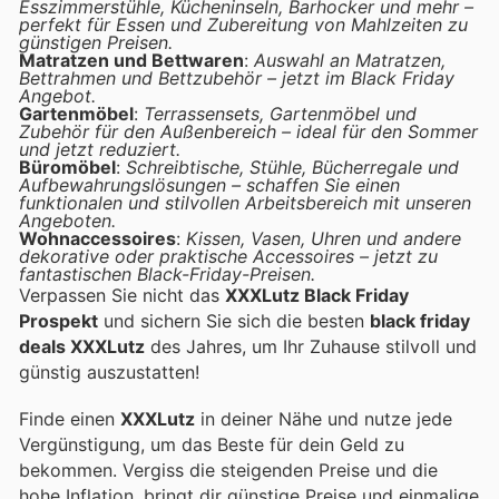
Esszimmerstühle, Kücheninseln, Barhocker und mehr –
perfekt für Essen und Zubereitung von Mahlzeiten zu
günstigen Preisen.
Matratzen und Bettwaren
:
Auswahl an Matratzen,
Bettrahmen und Bettzubehör – jetzt im Black Friday
Angebot.
Gartenmöbel
:
Terrassensets, Gartenmöbel und
Zubehör für den Außenbereich – ideal für den Sommer
und jetzt reduziert.
Büromöbel
:
Schreibtische, Stühle, Bücherregale und
Aufbewahrungslösungen – schaffen Sie einen
funktionalen und stilvollen Arbeitsbereich mit unseren
Angeboten.
Wohnaccessoires
:
Kissen, Vasen, Uhren und andere
dekorative oder praktische Accessoires – jetzt zu
fantastischen Black-Friday-Preisen.
Verpassen Sie nicht das
XXXLutz Black Friday
Prospekt
und sichern Sie sich die besten
black friday
deals XXXLutz
des Jahres, um Ihr Zuhause stilvoll und
günstig auszustatten!
Finde einen
XXXLutz
in deiner Nähe und nutze jede
Vergünstigung, um das Beste für dein Geld zu
bekommen. Vergiss die steigenden Preise und die
hohe Inflation.
bringt dir günstige Preise und einmalige