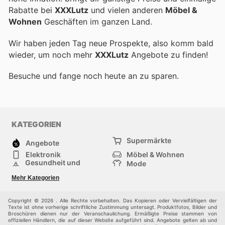
Rabatte bei
XXXLutz
und vielen anderen
Möbel &
Wohnen
Geschäften im ganzen Land.
Wir haben jeden Tag neue Prospekte, also komm bald
wieder, um noch mehr
XXXLutz
Angebote zu finden!
Besuche
und fange noch heute an zu sparen.
KATEGORIEN
Supermärkte
Angebote
Elektronik
Möbel & Wohnen
Gesundheit und
Mode
Schönheit
Sportartikel und
Baumarkt
Mehr Kategorien
Sportbekleidung
Baby und Kind
Haustiere
Einkaufzentren
Andere
Copyright © 2026 . Alle Rechte vorbehalten. Das Kopieren oder Vervielfältigen der
Texte ist ohne vorherige schriftliche Zustimmung untersagt. Produktfotos, Bilder und
Broschüren dienen nur der Veranschaulichung. Ermäßigte Preise stammen von
offiziellen Händlern, die auf dieser Website aufgeführt sind. Angebote gelten ab und