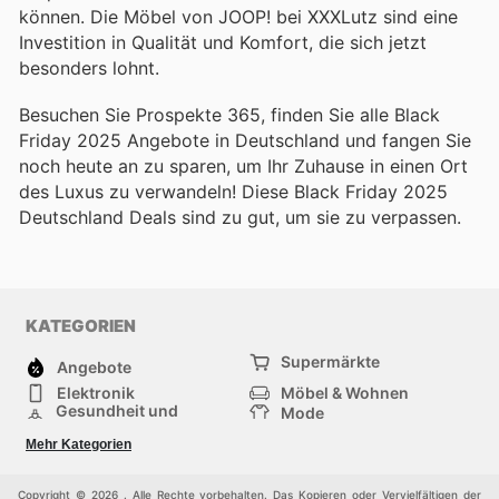
können. Die Möbel von JOOP! bei XXXLutz sind eine
Investition in Qualität und Komfort, die sich jetzt
besonders lohnt.
Besuchen Sie Prospekte 365, finden Sie alle Black
Friday 2025 Angebote in Deutschland und fangen Sie
noch heute an zu sparen, um Ihr Zuhause in einen Ort
des Luxus zu verwandeln! Diese Black Friday 2025
Deutschland Deals sind zu gut, um sie zu verpassen.
KATEGORIEN
Supermärkte
Angebote
Elektronik
Möbel & Wohnen
Gesundheit und
Mode
Schönheit
Sportartikel und
Baumarkt
Mehr Kategorien
Sportbekleidung
Baby und Kind
Haustiere
Einkaufzentren
Andere
Copyright © 2026 . Alle Rechte vorbehalten. Das Kopieren oder Vervielfältigen der