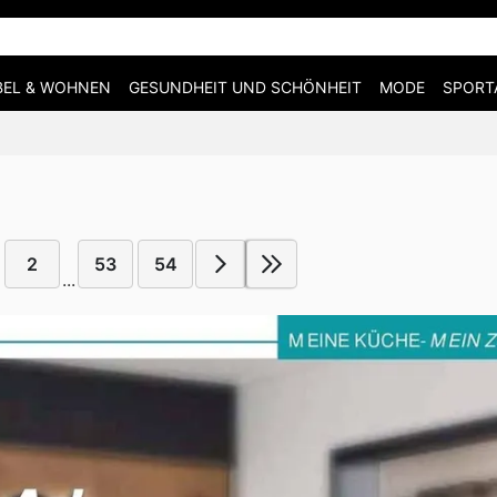
EL & WOHNEN
GESUNDHEIT UND SCHÖNHEIT
MODE
SPORT
2
53
54
...