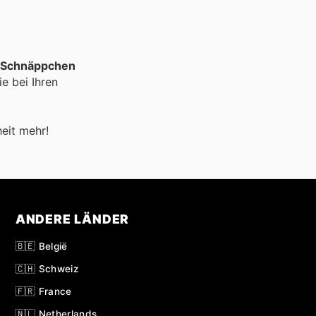
e Schnäppchen
e bei Ihren
eit mehr!
ANDERE LÄNDER
🇧🇪 België
🇨🇭 Schweiz
🇫🇷 France
🇳🇱 Netherlands