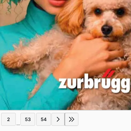
2
53
54
...