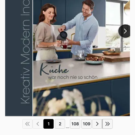
1
2
108
109
...