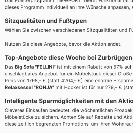
Das Polsterprogramm "NEWPORT" bietet Funktionalität un
dieses Programm individuell an Ihre Wünsche anpassen, 
Sitzqualitäten und Fußtypen
Wählen Sie zwischen verschiedenen Sitzqualitäten und F
Nutzen Sie diese Angebote, bevor die Aktion endet.
Top-Angebote diese Woche bei Zurbrüggen
Das
Big Sofa "FELLINI"
ist mit einem Rabatt von 57% auf d
unschlagbares Angebot für ein Möbelstück dieser Größe 
Preis von 1798,– € (statt 4204,– €) eine enorme Ersparni
Relaxsessel "RONJA"
mit Hocker ist für nur 279,– € (sta
Intelligente Sparmöglichkeiten mit den Akt
Cleveres Einkaufen bedeutet, die wöchentlichen Prospek
Möbelstücke zu sichern. Achten Sie auf Rabatte und Aktio
diese zeitlich begrenzten Promotions, um Ihren Wohnra