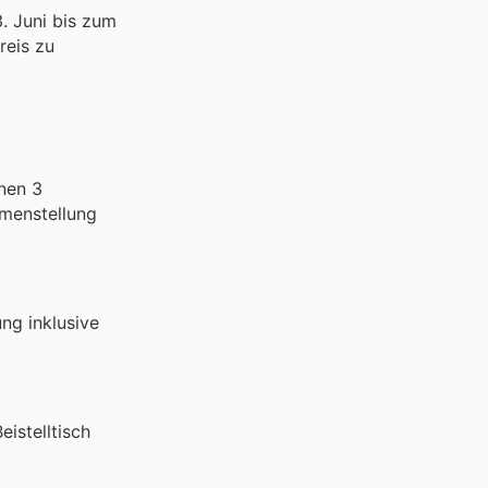
. Juni bis zum
reis zu
inen 3
mmenstellung
ng inklusive
istelltisch