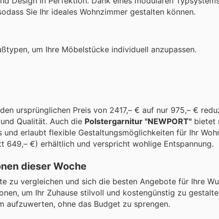
d Design in Perfektion. Dank eines modularen Typsystems 
sodass Sie Ihr ideales Wohnzimmer gestalten können.
ußtypen, um Ihre Möbelstücke individuell anzupassen.
en ursprünglichen Preis von 2417,– € auf nur 975,– € reduz
und Qualität. Auch die
Polstergarnitur "NEWPORT"
bietet 
s und erlaubt flexible Gestaltungsmöglichkeiten für Ihr Wo
tt 649,– €) erhältlich und verspricht wohlige Entspannung.
ionen dieser Woche
te zu vergleichen und sich die besten Angebote für Ihre W
nen, um Ihr Zuhause stilvoll und kostengünstig zu gestalte
um aufzuwerten, ohne das Budget zu sprengen.