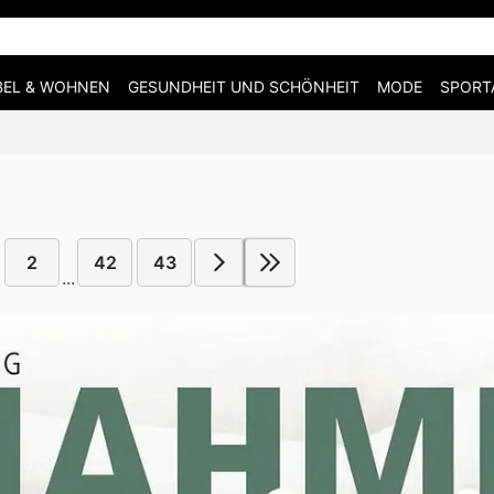
EL & WOHNEN
GESUNDHEIT UND SCHÖNHEIT
MODE
SPORT
2
42
43
...