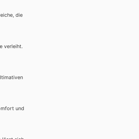
eiche, die
 verleiht.
ltimativen
omfort und