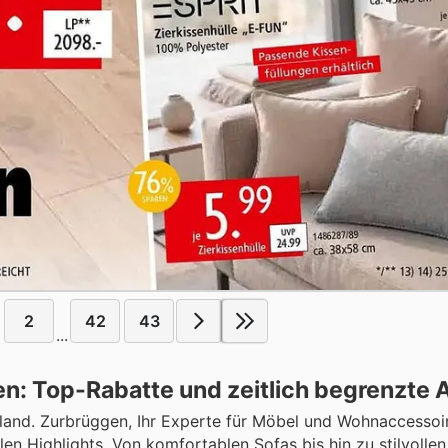
2
42
43
...
: Top-Rabatte und zeitlich begrenzte 
and. Zurbrüggen, Ihr Experte für Möbel und Wohnaccessoir
en Highlights. Von komfortablen Sofas bis hin zu stilvollen