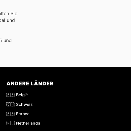
lten Sie
bel und
5 und
ANDERE LÄNDER
🇧🇪 België
🇨🇭 Schweiz
🇫🇷 France
🇳🇱 Netherlands