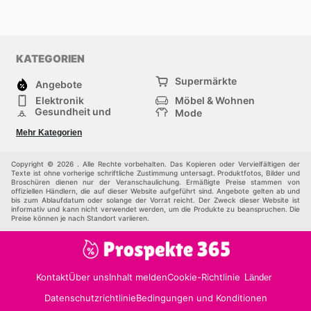
KATEGORIEN
Supermärkte
Angebote
Elektronik
Möbel & Wohnen
Gesundheit und
Mode
Schönheit
Sportartikel und
Baumarkt
Mehr Kategorien
Sportbekleidung
Baby und Kind
Haustiere
Einkaufzentren
Andere
Copyright © 2026 . Alle Rechte vorbehalten. Das Kopieren oder Vervielfältigen der
Texte ist ohne vorherige schriftliche Zustimmung untersagt. Produktfotos, Bilder und
Broschüren dienen nur der Veranschaulichung. Ermäßigte Preise stammen von
offiziellen Händlern, die auf dieser Website aufgeführt sind. Angebote gelten ab und
bis zum Ablaufdatum oder solange der Vorrat reicht. Der Zweck dieser Website ist
informativ und kann nicht verwendet werden, um die Produkte zu beanspruchen. Die
Preise können je nach Standort variieren.
Kontakt
Über uns
Inhalt melden
Cookie-Richtlinie
Länder
Datenschutzrichtlinie
Bedingungen und Konditionen