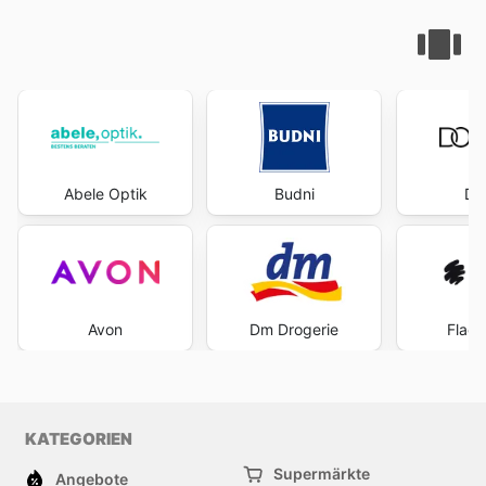
Abele Optik
Budni
Do
Avon
Dm Drogerie
Flaco
KATEGORIEN
Supermärkte
Angebote