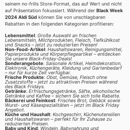
seinem no-frills Store-Format, das auf Wert und nicht
auf Präsentation fokussiert. Während der
Black Week
2024 Aldi Süd
können Sie von unschlagbaren
Rabatten in den folgenden Kategorien profitieren:
Lebensmittel
:
Große Auswahl an frischen
Lebensmitteln, Milchprodukten, Fleisch, Tiefkühlkost
und Snacks – jetzt zu reduzierten Preisen!
Non-Food-Artikel
:
Haushaltswaren, Reinigungsmittel,
Papierprodukte und Körperpflegeartikel – entdecken
Sie unsere Black-Friday-Deals!
Sonderangebote
:
Saisonale Artikel, Heimdekoration,
Elektronik, Küchengeräte, Kleidung und Gartenbedarf
– nur für kurze Zeit verfügbar.
Frische Produkte
:
Obst, Gemüse, Fleisch ohne
Zusatzstoffe – jetzt zu attraktiven Preisen während
des Black Fridays.
Getränke
:
Erfrischungsgetränke, Säfte, alkoholische
Getränke und Kaffee – sichern Sie sich tolle Rabatte.
Bäckerei und Feinkost
:
Frisches Brot, Gebäck sowie
Wurst- und Käsespezialitäten – jetzt im Black Friday
Angebot.
Küche und Haushalt
:
Kochgeschirr, Küchenutensilien
und Haushaltswaren – perfekt für Ihr Zuhause zu
reduzierten Preisen.
Baby und Kind
:
Windeln, Babynahrung und