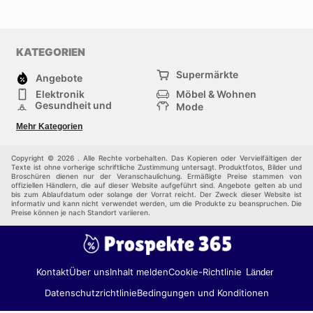
KATEGORIEN
Supermärkte
Angebote
Elektronik
Möbel & Wohnen
Gesundheit und
Mode
Schönheit
Sportartikel und
Baumarkt
Mehr Kategorien
Sportbekleidung
Baby und Kind
Haustiere
Einkaufzentren
Andere
Copyright © 2026 . Alle Rechte vorbehalten. Das Kopieren oder Vervielfältigen der
Texte ist ohne vorherige schriftliche Zustimmung untersagt. Produktfotos, Bilder und
Broschüren dienen nur der Veranschaulichung. Ermäßigte Preise stammen von
offiziellen Händlern, die auf dieser Website aufgeführt sind. Angebote gelten ab und
bis zum Ablaufdatum oder solange der Vorrat reicht. Der Zweck dieser Website ist
informativ und kann nicht verwendet werden, um die Produkte zu beanspruchen. Die
Preise können je nach Standort variieren.
Kontakt
Über uns
Inhalt melden
Cookie-Richtlinie
Länder
Datenschutzrichtlinie
Bedingungen und Konditionen